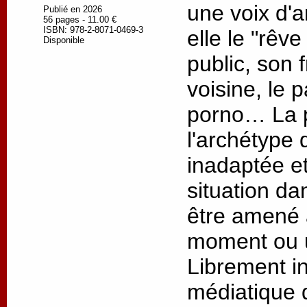
une voix d'a
Publié en 2026
56 pages - 11.00 €
ISBN: 978-2-8071-0469-3
elle le "rêve
Disponible
public, son 
voisine, le 
porno… La p
l'archétype 
inadaptée e
situation da
être amené 
moment ou u
Librement in
médiatique 