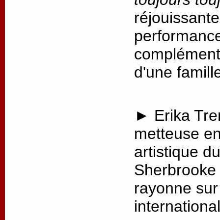
réjouissante
performance,
complémenta
d'une famill
► Erika Tre
metteuse en 
artistique d
Sherbrooke 
rayonne sur 
internationa