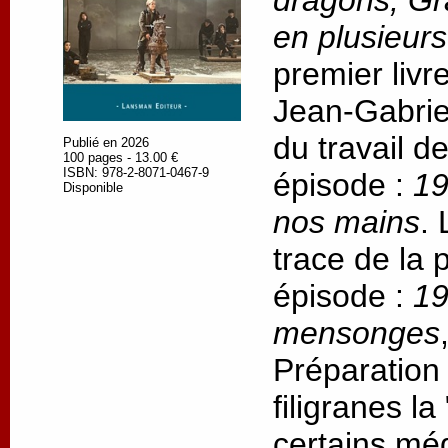
dragons, Gr
en plusieur
premier livr
Jean-Gabrie
du travail d
Publié en 2026
100 pages - 13.00 €
ISBN: 978-2-8071-0467-9
épisode :
19
Disponible
nos mains
.
trace de la
épisode :
19
mensonges
Préparation
filigranes l
certains méd