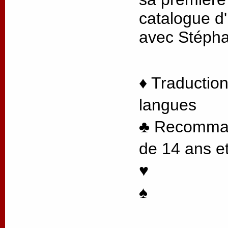
catalogue d'
avec Stéph
♦ Traduction
langues
♣ Recommand
de 14 ans et
♥
♠