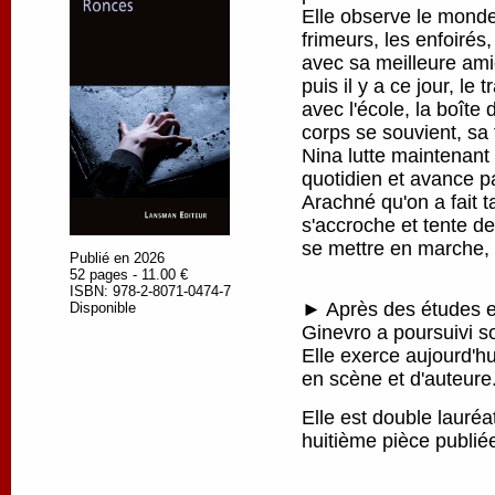
Elle observe le monde
frimeurs, les enfoirés
avec sa meilleure amie
puis il y a ce jour, le 
avec l'école, la boîte
corps se souvient, sa 
Nina lutte maintenant
quotidien et avance pa
Arachné qu'on a fait ta
s'accroche et tente de
se mettre en marche, p
Publié en 2026
52 pages - 11.00 €
ISBN: 978-2-8071-0474-7
► Après des études en
Disponible
Ginevro a poursuivi s
Elle exerce aujourd'h
en scène et d'auteure
Elle est double lauré
huitième pièce publi