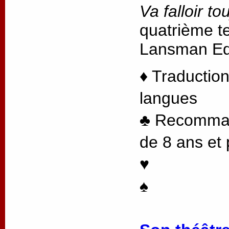
Va falloir to
quatrième te
Lansman Edi
♦ Traduction
langues
♣ Recommand
de 8 ans et 
♥
♠