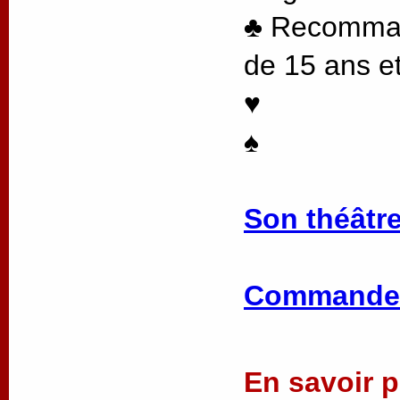
♣ Recommand
de 15 ans et
♥
♠
Son théâtre
Commander
En savoir pl