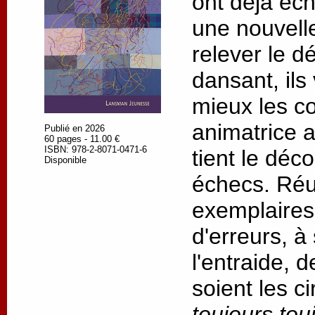
ont déjà éc
une nouvell
relever le dé
dansant, ils
mieux les c
animatrice 
Publié en 2026
60 pages - 11.00 €
ISBN: 978-2-8071-0471-6
tient le déc
Disponible
échecs. Réus
exemplaires,
d'erreurs, à
l'entraide, 
soient les c
toujours tou