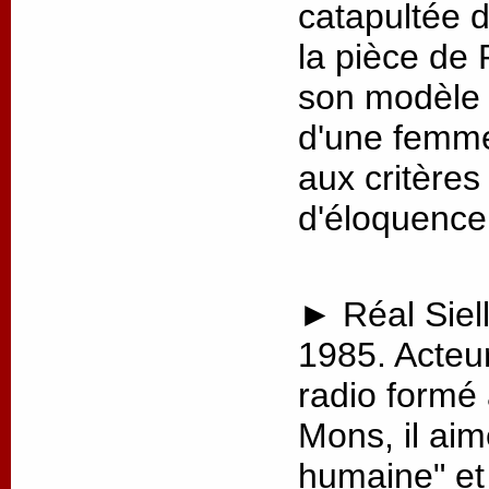
catapultée 
la pièce de 
son modèle p
d'une femme
aux critère
d'éloquence
► Réal Siell
1985. Acteu
radio formé
Mons, il aim
humaine" et 