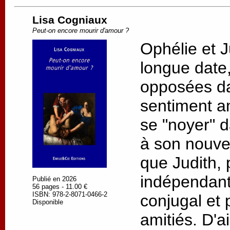
Lisa Cogniaux
Peut-on encore mourir d'amour ?
Ophélie et J
longue date, 
opposées da
sentiment a
se "noyer" d
à son nouv
que Judith, 
indépendant
Publié en 2026
56 pages - 11.00 €
ISBN: 978-2-8071-0466-2
conjugal et 
Disponible
amitiés. D'a