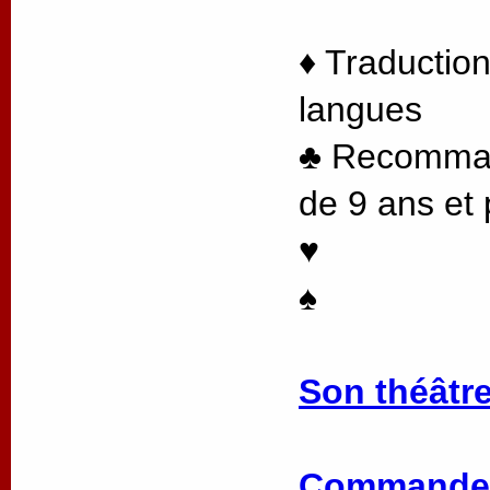
♦ Traduction
langues
♣ Recommand
de 9 ans et 
♥
♠
Son théâtre
Commander