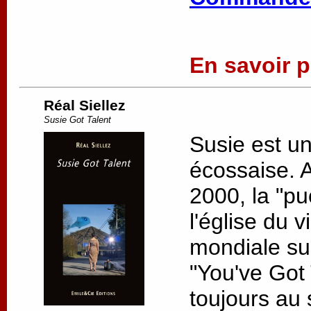
En savoir pl
Réal Siellez
Susie Got Talent
Susie est u
écossaise. 
2000, la "pu
l'église du v
mondiale su
"You've Got 
toujours au s