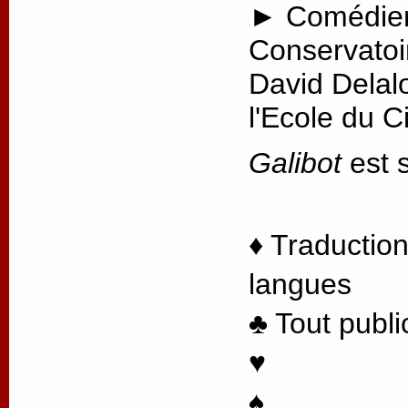
► Comédien
Conservatoi
David Delal
l'Ecole du 
Galibot
est s
♦ Traduction
langues
♣ Tout publi
♥
♠