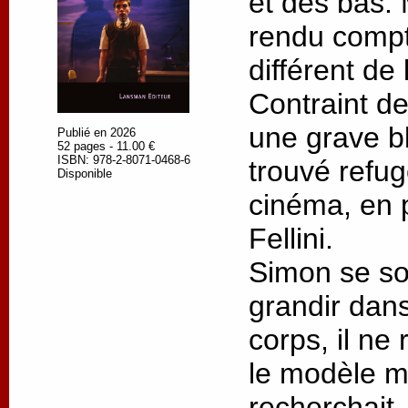
et des bas. M
rendu compt
différent de 
Contraint de
une grave bl
Publié en 2026
52 pages - 11.00 €
ISBN: 978-2-8071-0468-6
trouvé refu
Disponible
cinéma, en p
Fellini.
Simon se so
grandir dans
corps, il ne
le modèle ma
recherchait.