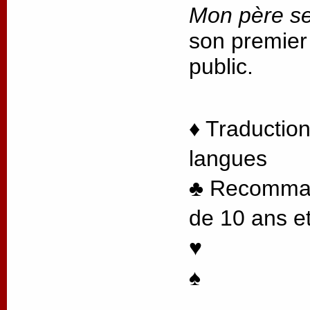
Mon père se
son premier
public.
♦ Traduction
langues
♣ Recommand
de 10 ans et
♥
♠