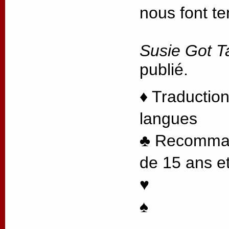
nous font te
Susie Got T
publié.
♦ Traduction
langues
♣ Recommand
de 15 ans et
♥
♠