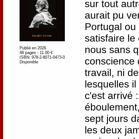
sur tout autre
aurait pu ve
Portugal ou
satisfaire l
nous sans q
Publié en 2026
48 pages - 11.00 €
ISBN: 978-2-8071-0473-0
conscience 
Disponible
travail, ni 
lesquelles il
c'est arrivé
éboulement,
sept jours d
les deux jam