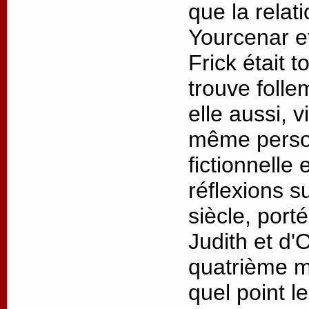
que la relat
Yourcenar 
Frick était t
trouve folle
elle aussi, v
même person
fictionnelle
réflexions s
siècle, port
Judith et d'
quatrième m
quel point l