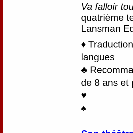
Va falloir to
quatrième te
Lansman Edi
♦ Traduction
langues
♣ Recommand
de 8 ans et 
♥
♠