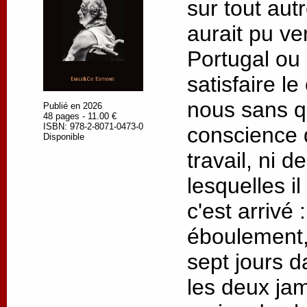
sur tout autre
aurait pu ve
Portugal ou
satisfaire l
nous sans q
Publié en 2026
48 pages - 11.00 €
ISBN: 978-2-8071-0473-0
conscience 
Disponible
travail, ni 
lesquelles il
c'est arrivé
éboulement,
sept jours d
les deux jam