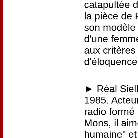
catapultée 
la pièce de 
son modèle p
d'une femme
aux critère
d'éloquence
► Réal Siell
1985. Acteu
radio formé
Mons, il aim
humaine" et 