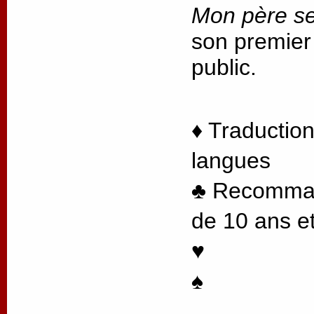
Mon père se
son premier
public.
♦ Traduction
langues
♣ Recommand
de 10 ans et
♥
♠