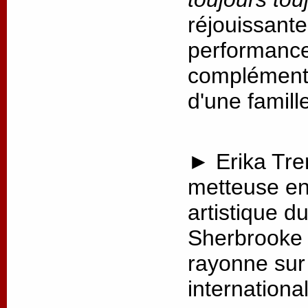
réjouissante
performance,
complémenta
d'une famill
► Erika Tre
metteuse en 
artistique d
Sherbrooke 
rayonne sur 
internationa