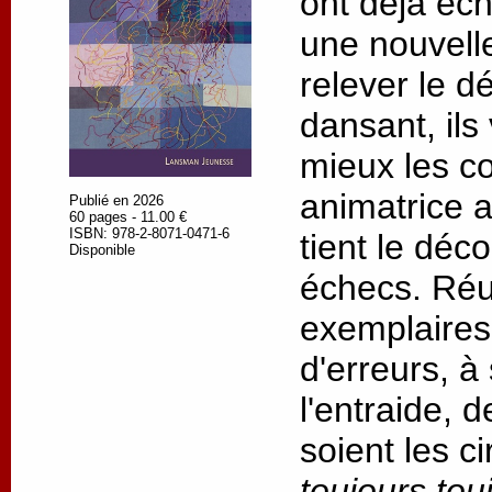
ont déjà éc
une nouvell
relever le dé
dansant, ils
mieux les c
animatrice 
Publié en 2026
60 pages - 11.00 €
ISBN: 978-2-8071-0471-6
tient le déc
Disponible
échecs. Réus
exemplaires,
d'erreurs, à
l'entraide, 
soient les c
toujours tou