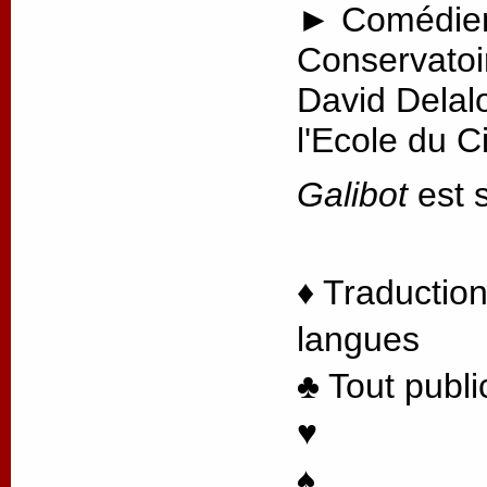
► Comédien
Conservatoi
David Delal
l'Ecole du 
Galibot
est s
♦ Traduction
langues
♣ Tout publi
♥
♠