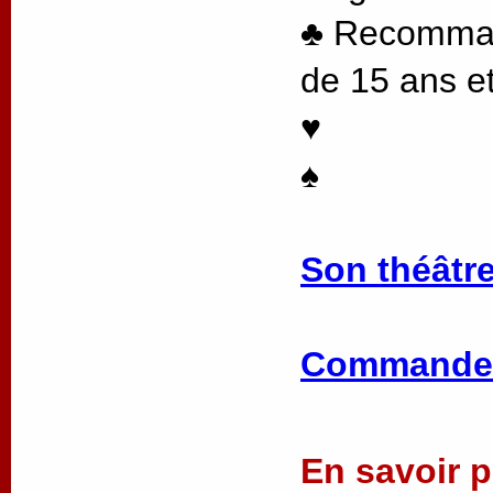
♣ Recommand
de 15 ans et
♥
♠
Son théâtre
Commander
En savoir pl