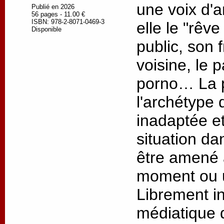
une voix d'a
Publié en 2026
56 pages - 11.00 €
ISBN: 978-2-8071-0469-3
elle le "rêve
Disponible
public, son 
voisine, le 
porno… La p
l'archétype 
inadaptée e
situation da
être amené 
moment ou u
Librement in
médiatique 