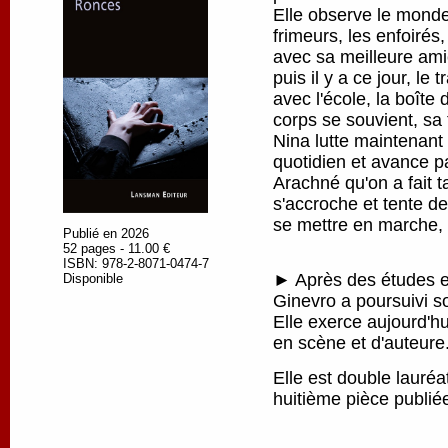
Elle observe le monde
frimeurs, les enfoirés
avec sa meilleure amie
puis il y a ce jour, le 
avec l'école, la boîte
corps se souvient, sa 
Nina lutte maintenant
quotidien et avance pa
Arachné qu'on a fait ta
s'accroche et tente de
se mettre en marche, p
Publié en 2026
52 pages - 11.00 €
ISBN: 978-2-8071-0474-7
► Après des études en
Disponible
Ginevro a poursuivi s
Elle exerce aujourd'h
en scène et d'auteure
Elle est double lauré
huitième pièce publi