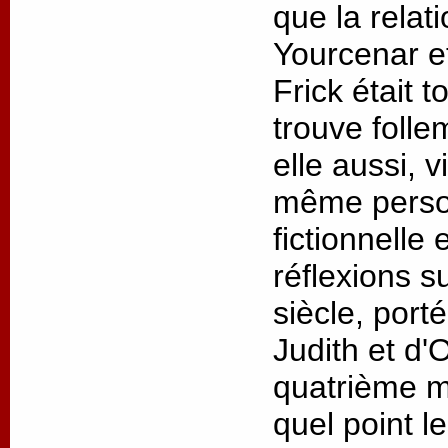
que la relat
Yourcenar 
Frick était t
trouve folle
elle aussi, v
même person
fictionnelle
réflexions s
siècle, port
Judith et d'
quatrième m
quel point l