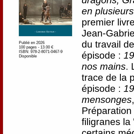
dragons, Gr
en plusieur
premier livr
Jean-Gabrie
du travail d
Publié en 2026
100 pages - 13.00 €
ISBN: 978-2-8071-0467-9
épisode :
19
Disponible
nos mains
.
trace de la
épisode :
19
mensonges
Préparation
filigranes l
certains méd