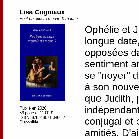
Lisa Cogniaux
Peut-on encore mourir d'amour ?
Ophélie et J
longue date, 
opposées da
sentiment a
se "noyer" d
à son nouv
que Judith, 
indépendant
Publié en 2026
56 pages - 11.00 €
ISBN: 978-2-8071-0466-2
conjugal et 
Disponible
amitiés. D'a