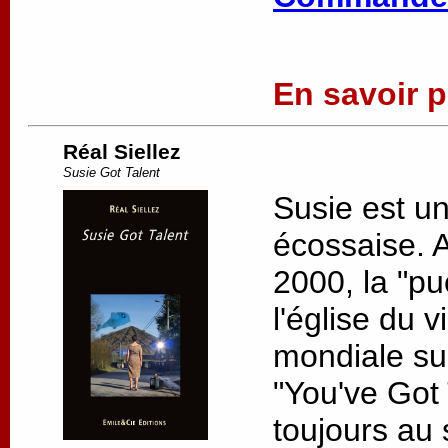
En savoir pl
Réal Siellez
Susie Got Talent
Susie est u
écossaise. 
2000, la "pu
l'église du v
mondiale su
"You've Got 
toujours au s