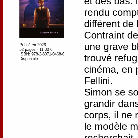
et des bas. M
rendu compt
différent de 
Contraint de
une grave bl
Publié en 2026
52 pages - 11.00 €
ISBN: 978-2-8071-0468-6
trouvé refu
Disponible
cinéma, en p
Fellini.
Simon se so
grandir dans
corps, il ne
le modèle ma
recherchait.