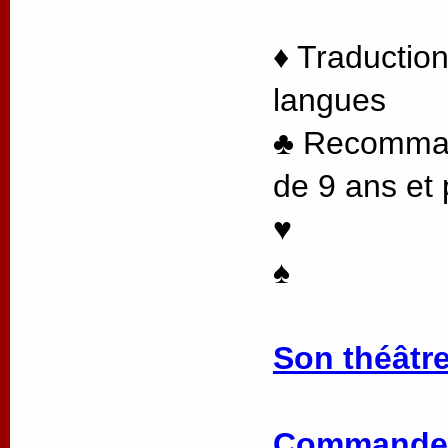
♦ Traduction
langues
♣ Recommand
de 9 ans et 
♥
♠
Son théâtre
Commander