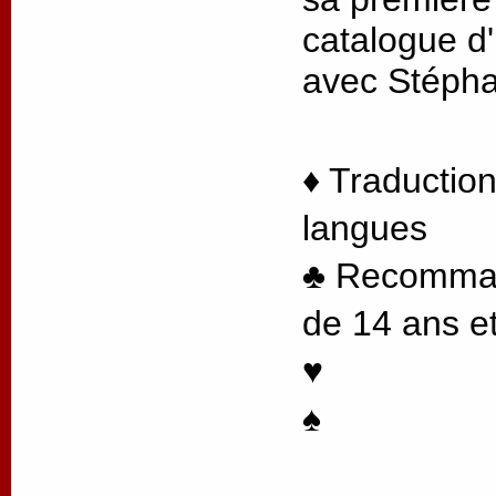
catalogue d'
avec Stéph
♦ Traduction
langues
♣ Recommand
de 14 ans et
♥
♠