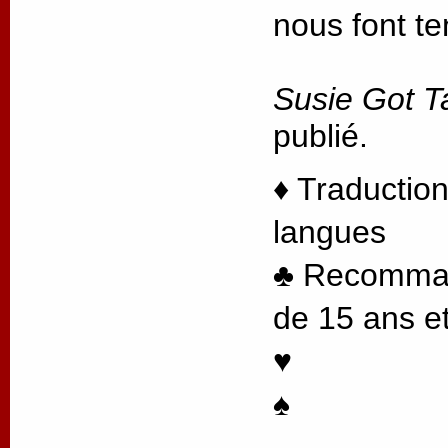
nous font te
Susie Got T
publié.
♦ Traduction
langues
♣ Recommand
de 15 ans et
♥
♠