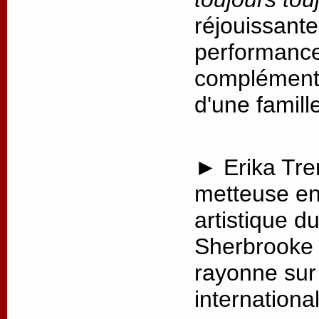
réjouissante
performance,
complémenta
d'une famill
► Erika Tre
metteuse en 
artistique d
Sherbrooke 
rayonne sur 
internationa