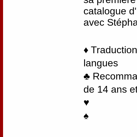
catalogue d'
avec Stéph
♦ Traduction
langues
♣ Recommand
de 14 ans et
♥
♠