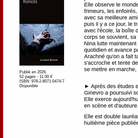
Elle observe le monde
frimeurs, les enfoirés
avec sa meilleure amie
puis il y a ce jour, le 
avec l'école, la boîte
corps se souvient, sa 
Nina lutte maintenant
quotidien et avance pa
Arachné qu'on a fait ta
s'accroche et tente de
se mettre en marche, p
Publié en 2026
52 pages - 11.00 €
ISBN: 978-2-8071-0474-7
► Après des études en
Disponible
Ginevro a poursuivi s
Elle exerce aujourd'h
en scène et d'auteure
Elle est double lauré
huitième pièce publi