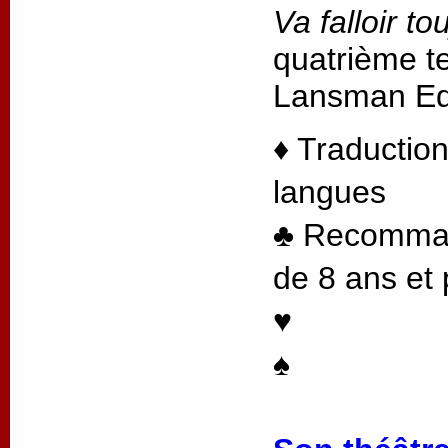
Va falloir to
quatrième te
Lansman Edi
♦ Traduction
langues
♣ Recommand
de 8 ans et 
♥
♠