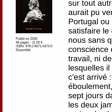
sur tout autre
aurait pu ve
Portugal ou
satisfaire l
nous sans q
Publié en 2026
48 pages - 11.00 €
ISBN: 978-2-8071-0473-0
conscience 
Disponible
travail, ni 
lesquelles il
c'est arrivé
éboulement,
sept jours d
les deux jam