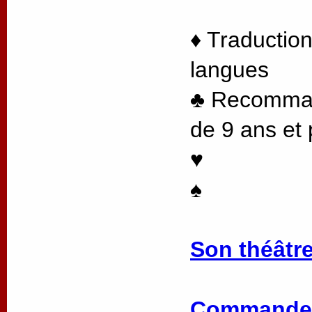
♦ Traduction
langues
♣ Recommand
de 9 ans et 
♥
♠
Son théâtre
Commander