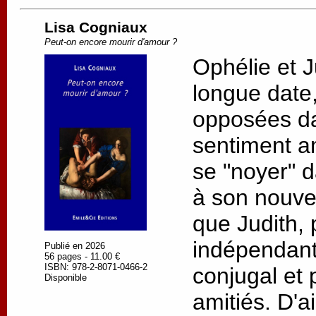
Lisa Cogniaux
Peut-on encore mourir d'amour ?
Ophélie et J
longue date, 
opposées da
sentiment a
se "noyer" d
à son nouv
que Judith, 
indépendant
Publié en 2026
56 pages - 11.00 €
ISBN: 978-2-8071-0466-2
conjugal et 
Disponible
amitiés. D'a