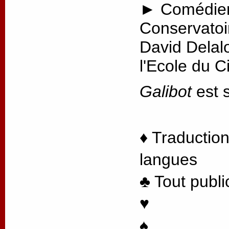
► Comédien
Conservatoi
David Delal
l'Ecole du 
Galibot
est s
♦ Traduction
langues
♣ Tout publi
♥
♠