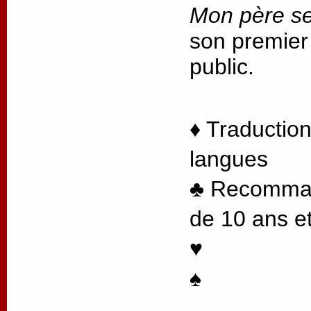
Mon père se
son premier
public.
♦ Traduction
langues
♣ Recommand
de 10 ans et
♥
♠