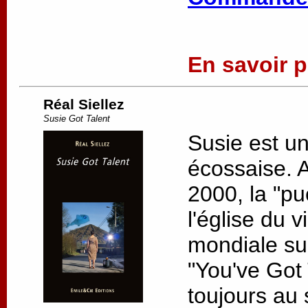
En savoir pl
Réal Siellez
Susie Got Talent
Susie est u
écossaise. 
2000, la "pu
l'église du v
mondiale su
"You've Got 
toujours au s