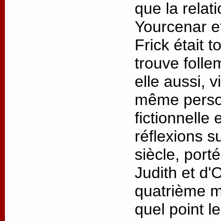
que la relat
Yourcenar 
Frick était t
trouve folle
elle aussi, v
même person
fictionnelle
réflexions s
siècle, port
Judith et d'
quatrième m
quel point l