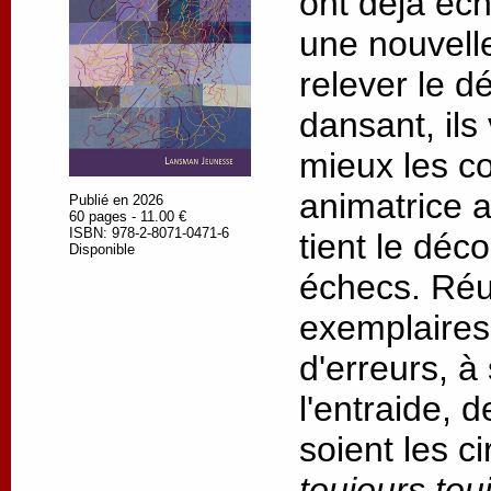
ont déjà éc
une nouvell
relever le dé
dansant, ils
mieux les c
animatrice 
Publié en 2026
60 pages - 11.00 €
ISBN: 978-2-8071-0471-6
tient le déc
Disponible
échecs. Réus
exemplaires,
d'erreurs, à
l'entraide, 
soient les c
toujours tou