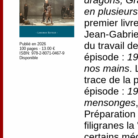
dragons, Gr
en plusieur
premier livr
Jean-Gabrie
du travail d
Publié en 2026
100 pages - 13.00 €
ISBN: 978-2-8071-0467-9
épisode :
19
Disponible
nos mains
.
trace de la
épisode :
19
mensonges
Préparation
filigranes l
certains méd