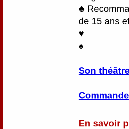
♣ Recommand
de 15 ans et
♥
♠
Son théâtre
Commander
En savoir pl