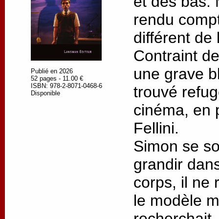
et des bas. M
rendu compt
différent de 
Contraint de
une grave bl
Publié en 2026
52 pages - 11.00 €
ISBN: 978-2-8071-0468-6
trouvé refu
Disponible
cinéma, en p
Fellini.
Simon se so
grandir dans
corps, il ne
le modèle ma
recherchait.