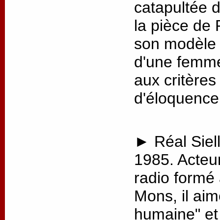
catapultée 
la pièce de 
son modèle p
d'une femme
aux critère
d'éloquence
► Réal Siell
1985. Acteu
radio formé
Mons, il aim
humaine" et 