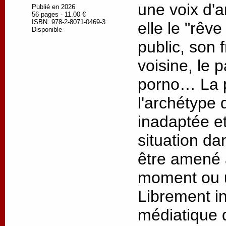
une voix d'a
Publié en 2026
56 pages - 11.00 €
ISBN: 978-2-8071-0469-3
elle le "rêve
Disponible
public, son 
voisine, le 
porno… La p
l'archétype 
inadaptée e
situation da
être amené 
moment ou u
Librement in
médiatique 