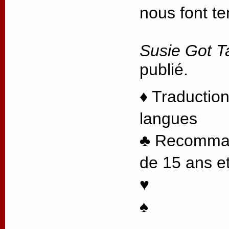
nous font te
Susie Got T
publié.
♦ Traduction
langues
♣ Recommand
de 15 ans et
♥
♠