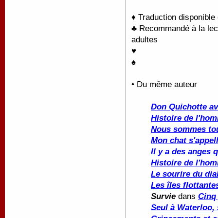
♦ Traduction disponible
♣ Recommandé à la lectu
adultes
♥
♠
• Du même auteur
Don Quichotte av
Histoire de l'ho
Nous sommes to
Mon chat s'appell
Il y a des anges q
Histoire de l'ho
Le sourire du dia
Les îles flottante
Survie
dans
Cinq
Seul à Waterloo, 