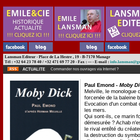
Lansman Editeur - Place de La Hestre , 19 - B-7170 Manage
Tél : +32 64 23 78 40 / +32 471 69 77 20 - Fax : --- - E-mail :
info.lansman@g
ACTUALITE
Commander nos ouvrages via Internet ?
Paul Emond -
Moby Di
Melville, le monologue 
forcenée de la baleine 
Evocation d'un combat d
les mers.
Qui sont-ils, ce marin 
démesurée ? Achab n'est
le rival entêté du créat
la destruction du symb