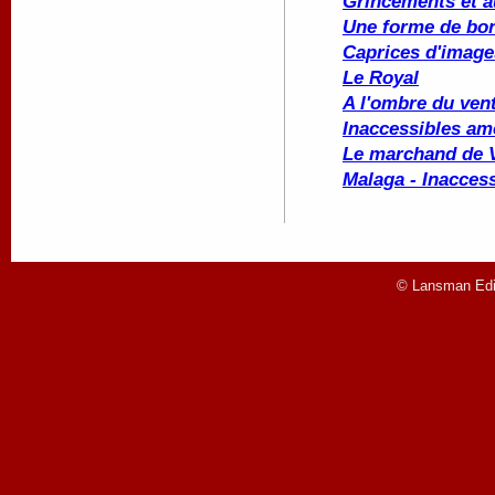
Grincements et a
Une forme de bo
Caprices d'image
Le Royal
A l'ombre du ven
Inaccessibles amo
Le marchand de 
Malaga - Inacces
© Lansman Edit