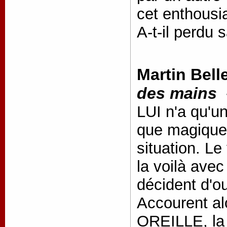
cet enthousia
A-t-il perdu 
Martin Bell
des mains
LUI n'a qu'u
que magiquem
situation. Le
la voilà avec
décident d'o
Accourent a
OREILLE, l