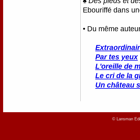
♠
Des pieds et de
Ebouriffé dans u
• Du même auteu
Extraordinai
Par tes yeux
L'oreille de 
Le cri de la g
Un château s
© Lansman Edit