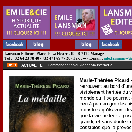
Lansman Editeur - Place de La Hestre , 19 - B-7170 Manage
Tél : +32 64 23 78 40 / +32 471 69 77 20 - Fax : --- - E-mail :
info.lansman@g
ACTUALITE
Commander nos ouvrages via Internet ?
Marie-Thérèse Picard 
retrouvent au bord d’une
visiblement héritée du v
monde où il se pourrait q
peu à peu au gré des his
monstres qu'ils vont dev
que la vie ne leur a pas
grandi, et sans doute co
possibles que la provoca