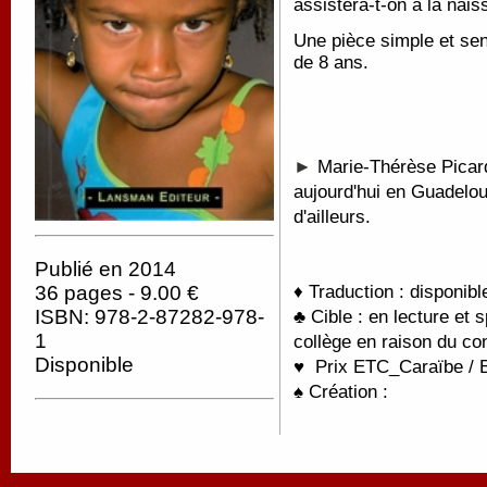
assistera-t-on à la nais
Une pièce simple et sens
de 8 ans.
►
Marie-Thérèse Picard 
aujourd'hui en Guadeloup
d'ailleurs.
Publié en 2014
♦ Traduction : disponibl
36 pages - 9.00 €
ISBN: 978-2-87282-978-
♣ Cible : en lecture et 
1
collège en raison du co
Disponible
♥
Prix ETC_Caraïbe / 
♠ Création :