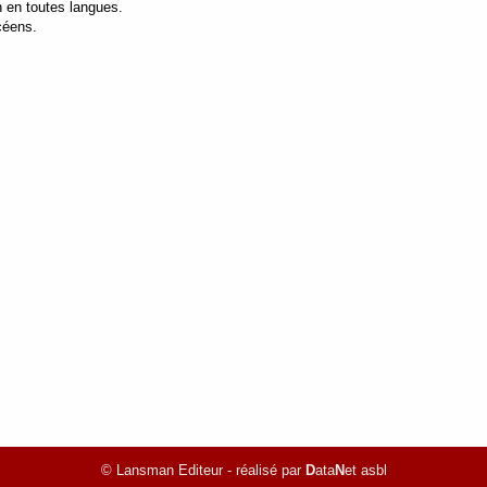
n en toutes langues.
céens.
© Lansman Editeur - réalisé par
D
ata
N
et asbl