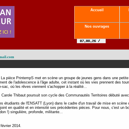
Accueil
Nos ouvrages
mail.com
-
La pièce PrintempS met en scène un groupe de jeunes gens dans une petite v
nt de l'adolescence à l'âge adulte, cet instant où les vies prennent des tourn
sac, où les rêves viennent s'achopper à la réalité...
pe, Carole Thibaut poursuit son cycle des Communautés Territoires débuté ave
 les étudiants de l'ENSATT (Lyon) dans le cadre d'un travail de mise en scène qu
joint en qualité et en intensité ses précédentes pièces. Pour nous, c'est un b
on !) singulière, profonde, militante...
février 2014.