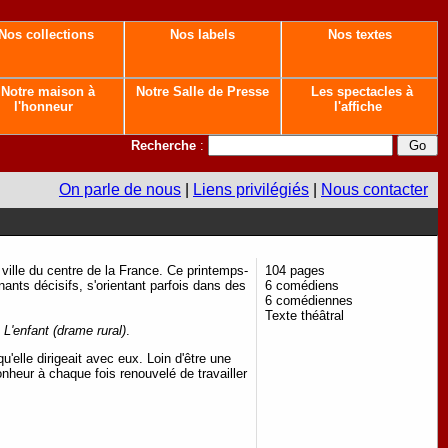
Nos collections
Nos labels
Nos textes
Notre maison à
Notre Salle de Presse
Les spectacles à
l'honneur
l'affiche
Recherche
:
On parle de nous
|
Liens privilégiés
|
Nous contacter
ille du centre de la France. Ce printemps-
104 pages
ants décisifs, s'orientant parfois dans des
6 comédiens
6 comédiennes
Texte théâtral
c
L'enfant (drame rural)
.
'elle dirigeait avec eux. Loin d'être une
onheur à chaque fois renouvelé de travailler