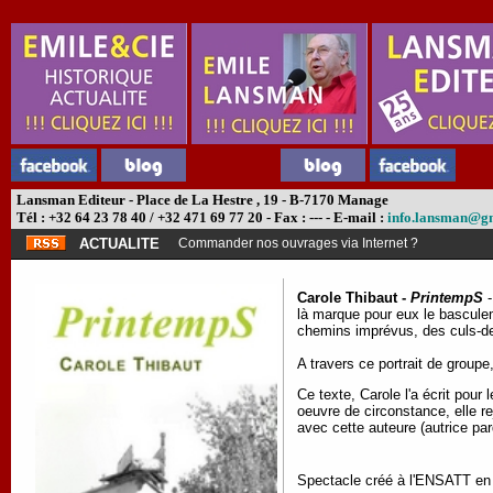
Lansman Editeur - Place de La Hestre , 19 - B-7170 Manage
Tél : +32 64 23 78 40 / +32 471 69 77 20 - Fax : --- - E-mail :
info.lansman@g
ACTUALITE
Commander nos ouvrages via Internet ?
Carole Thibaut -
PrintempS
là marque pour eux le basculeme
chemins imprévus, des culs-de-
A travers ce portrait de grou
Ce texte, Carole l'a écrit pour
oeuvre de circonstance, elle re
avec cette auteure (autrice pard
Spectacle créé à l'ENSATT en 