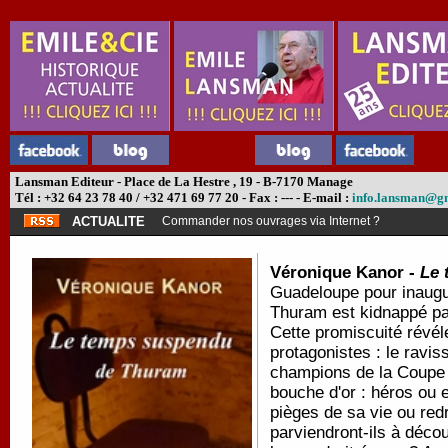
Lansman Editeur - Place de La Hestre , 19 - B-7170 Manage
Tél : +32 64 23 78 40 / +32 471 69 77 20 - Fax : --- - E-mail :
info.lansman@g
ACTUALITE
Commander nos ouvrages via Internet ?
Véronique Kanor -
Le 
Guadeloupe pour inaugur
Thuram est kidnappé par
Cette promiscuité révéle
protagonistes : le ravi
champions de la Coupe 
bouche d'or : héros ou
pièges de sa vie ou red
parviendront-ils à découv