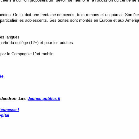
 lycéens à qui l'on proposera un "devoir de mémoire" à l'occasion du centième 
dien. On lui doit une trentaine de pièces, trois romans et un journal. Son écri
 particulier les adolescents. Ses textes sont montés en Europe et aux Amériq
tes langues
rtir du collège (12+) et pour les adultes
 par la Compagnie L'art mobile
le
lodendron
dans
Jeunes publics 6
jeunesse !
pital