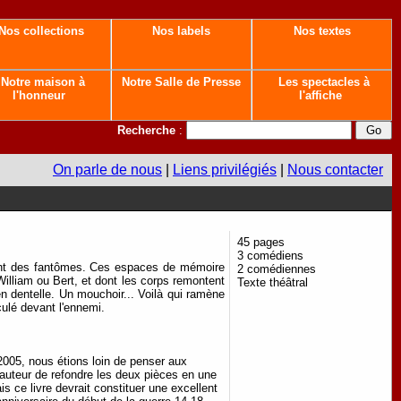
Nos collections
Nos labels
Nos textes
Notre maison à
Notre Salle de Presse
Les spectacles à
l'honneur
l'affiche
Recherche
:
On parle de nous
|
Liens privilégiés
|
Nous contacter
45 pages
3 comédiens
rent des fantômes. Ces espaces de mémoire
2 comédiennes
William ou Bert, et dont les corps remontent
Texte théâtral
n dentelle. Un mouchoir... Voilà qui ramène
culé devant l'ennemi.
2005, nous étions loin de penser aux
uteur de refondre les deux pièces en une
s ce livre devrait constituer une excellent