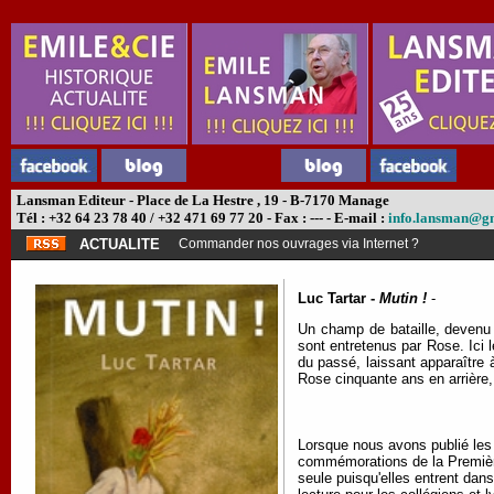
Lansman Editeur - Place de La Hestre , 19 - B-7170 Manage
Tél : +32 64 23 78 40 / +32 471 69 77 20 - Fax : --- - E-mail :
info.lansman@g
ACTUALITE
Commander nos ouvrages via Internet ?
Luc Tartar -
Mutin !
-
Un champ de bataille, devenu 
sont entretenus par Rose. Ici l
du passé, laissant apparaître 
Rose cinquante ans en arrière, 
Lorsque nous avons publié les
commémorations de la Première
seule puisqu'elles entrent dan