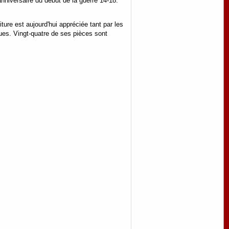
anniversaire du début de la guerre 14-18.
ture est aujourd'hui appréciée tant par les
ues. Vingt-quatre de ses pièces sont