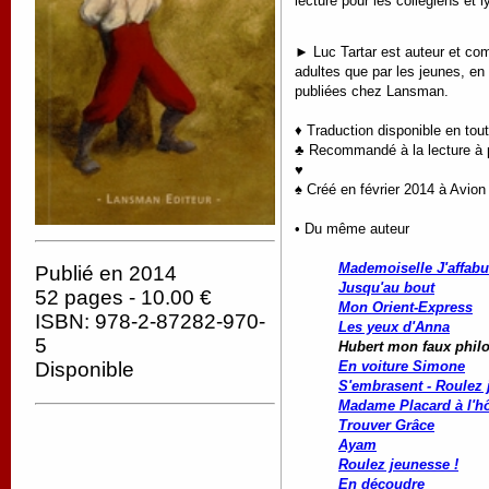
lecture pour les collégiens et
► Luc Tartar est auteur et comé
adultes que par les jeunes, en
publiées chez Lansman.
♦ Traduction disponible en tou
♣ Recommandé à la lecture à pa
♥
♠ Créé
en février 2014 à Avion
• Du même auteur
Mademoiselle J'affabu
Publié en 2014
Jusqu'au bout
52 pages - 10.00 €
Mon Orient-Express
ISBN: 978-2-87282-970-
Les yeux d'Anna
5
Hubert mon faux phi
Disponible
En voiture Simone
S'embrasent - Roulez 
Madame Placard à l'hô
Trouver Grâce
Ayam
Roulez jeunesse !
En découdre