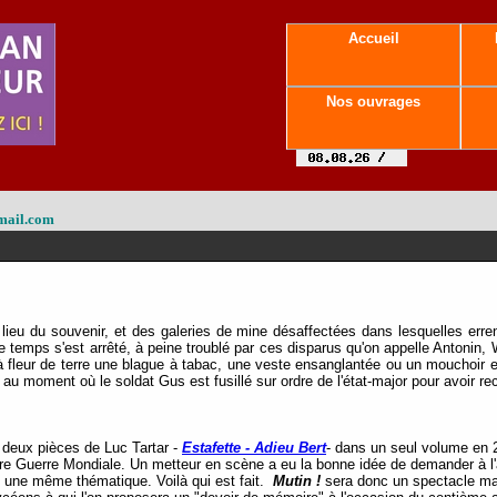
Accueil
Nos ouvrages
mail.com
lieu du souvenir, et des galeries de mine désaffectées dans lesquelles er
e temps s'est arrêté, à peine troublé par ces disparus qu'on appelle Antonin, 
à fleur de terre une blague à tabac, une veste ensanglantée ou un mouchoir e
au moment où le soldat Gus est fusillé sur ordre de l'état-major pour avoir re
 deux pièces de Luc Tartar -
Estafette - Adieu
Bert
- dans un seul volume en 
 Guerre Mondiale. Un metteur en scène a eu la bonne idée de demander à l'a
s une même thématique. Voilà qui est fait.
Mutin !
sera donc un spectacle mai