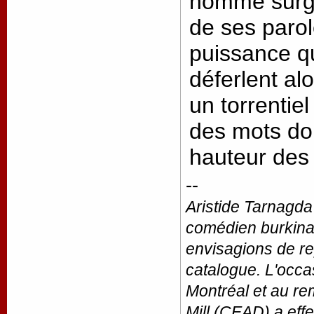
homme surgit 
de ses parol
puissance qu'
déferlent al
un torrentie
des mots don
hauteur des 
--
Aristide Tarnagda
comédien burkinab
envisagions de re
catalogue. L'occa
Montréal et au r
Mill (CEAD) a ef