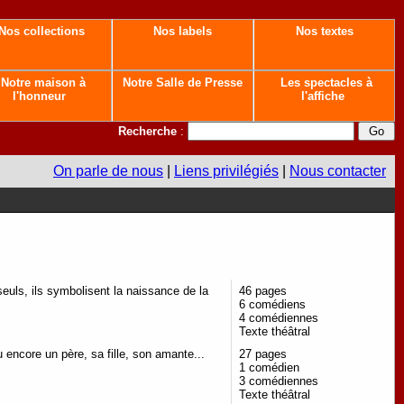
Nos collections
Nos labels
Nos textes
Notre maison à
Notre Salle de Presse
Les spectacles à
l'honneur
l'affiche
Recherche
:
On parle de nous
|
Liens privilégiés
|
Nous contacter
 seuls, ils symbolisent la naissance de la
46 pages
6 comédiens
4 comédiennes
Texte théâtral
u encore un père, sa fille, son amante...
27 pages
1 comédien
3 comédiennes
Texte théâtral