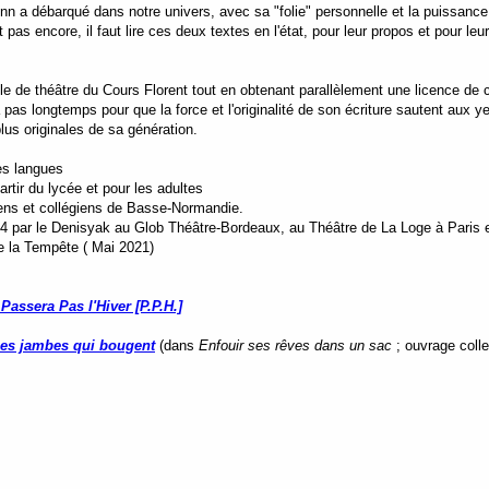
 a débarqué dans notre univers, avec sa "folie" personnelle et la puissance d'
pas encore, il faut lire ces deux textes en l'état, pour leur propos et pour leu
e de théâtre du Cours Florent tout en obtenant parallèlement une licence de c
a pas longtemps pour que la force et l'originalité de son écriture sautent aux y
us originales de sa génération.
es langues
tir du lycée et pour les adultes
ns et collégiens de Basse-Normandie.
 par le Denisyak au Glob Théâtre-Bordeaux, au Théâtre de La Loge à Paris 
e la Tempête ( Mai 2021)
Passera Pas l'Hiver [P.P.H.]
 les jambes qui bougent
(dans
Enfouir ses rêves dans un sac
; ouvrage collec