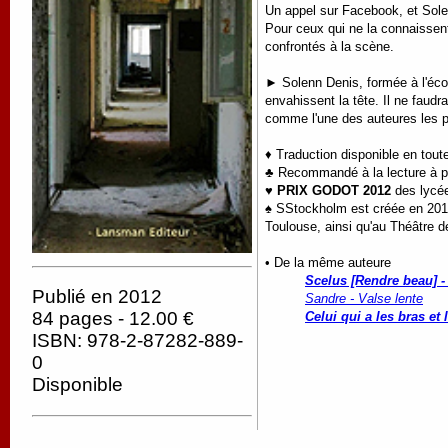
Un appel sur Facebook, et Solenn
Pour ceux qui ne la connaissent 
confrontés à la scène.
► Solenn Denis, formée à l'écol
envahissent la tête. Il ne faudr
comme l'une des auteures les pl
♦ Traduction disponible en tout
♣ Recommandé à la lecture à par
♥
PRIX GODOT 2012
des lycée
♠ SStockholm est créée en 2014
Toulouse, ainsi qu'au Théâtre d
• De la même auteure
Scelus [Rendre beau] - 
Publié en 2012
Sandre - Valse lente
84 pages - 12.00 €
Celui qui a les bras et
ISBN: 978-2-87282-889-
0
Disponible