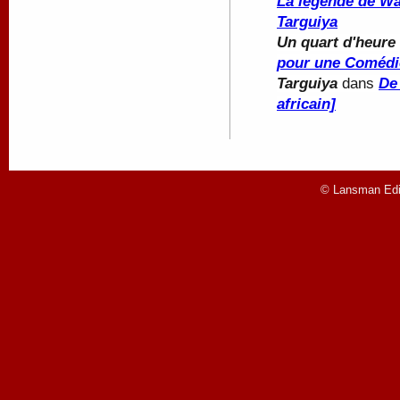
La légende de Wa
Targuiya
Un quart d'heure 
pour une Comédi
Targuiya
dans
De 
africain]
© Lansman Edit