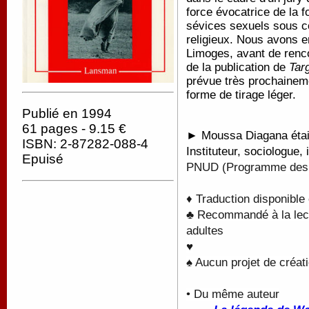
force évocatrice de la f
sévices sexuels sous cou
religieux. Nous avons e
Limoges, avant de rencon
de la publication de
Tar
prévue très prochaineme
forme de tirage léger.
Publié en 1994
61 pages - 9.15 €
► Moussa Diagana était
ISBN: 2-87282-088-4
Instituteur, sociologue, 
Epuisé
PNUD (Programme des N
♦ Traduction disponible
♣ Recommandé à la lectu
adultes
♥
♠ Aucun projet de créati
• Du même auteur