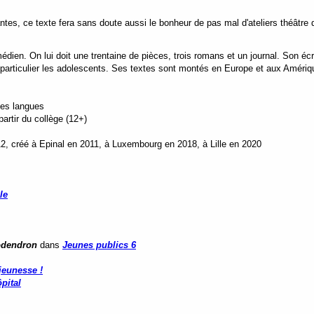
es, ce texte fera sans doute aussi le bonheur de pas mal d'ateliers théâtre d
dien. On lui doit une trentaine de pièces, trois romans et un journal. Son écri
 particulier les adolescents. Ses textes sont montés en Europe et aux Amériq
tes langues
rtir du collège (12+)
2, créé à Epinal en 2011, à Luxembourg en 2018, à Lille en 2020
le
lodendron
dans
Jeunes publics 6
jeunesse !
pital