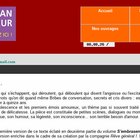
Accueil
Nos ouvrages
mail.com
-
qui s'échappent, qui déroutent, qui déboulent qui disent l'angoisse ou l'exci
mots qu'on dit quand même Bribes de conversation, secrets et cris divers : es
r à quinze ans.
dolescence et les premiers émois amoureux, un thème pas si souvent trait
t de délicatesse. La pièce est constituée de petites scènes, dialogues ou mono
gue, son humour, sa légèreté, son inconscience... son terrible besoin d'amour.
remière version de ce texte éclaté en deuxième partie du volume
S'embrasen
rsion enrichie dans le cadre de sa création par la compagnie
Rêve général !
.