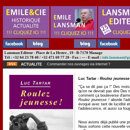
Lansman Editeur - Place de La Hestre , 19 - B-7170 Manage
Tél : +32 64 23 78 40 / +32 471 69 77 20 - Fax : --- - E-mail :
info.lansman@g
ACTUALITE
Commander nos ouvrages via Internet ?
Luc Tartar -
Roulez jeunesse
"Ça se dit pas ça !" Des mots 
qu'on ne devrait pas dire Des 
comment ça bouleverse d'aime
Roulez jeunesse !
aborde l'a
évoqué avec tant de lucidité e
l'adolescence, et aussi sa fou
Nous avions déjà publié une p
Nous sortons cette nouvelle ve