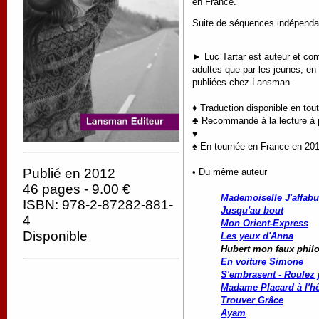
en France.
Suite de séquences indépendant
► Luc Tartar est auteur et comé
adultes que par les jeunes, en
publiées chez Lansman.
♦ Traduction disponible en tou
♣ Recommandé à la lecture à pa
♥
♠ En tournée en France en 201
Publié en 2012
• Du même auteur
46 pages - 9.00 €
Mademoiselle J'affabu
ISBN: 978-2-87282-881-
Jusqu'au bout
4
Mon Orient-Express
Disponible
Les yeux d'Anna
Hubert mon faux phi
En voiture Simone
S'embrasent - Roulez 
Madame Placard à l'hô
Trouver Grâce
Ayam