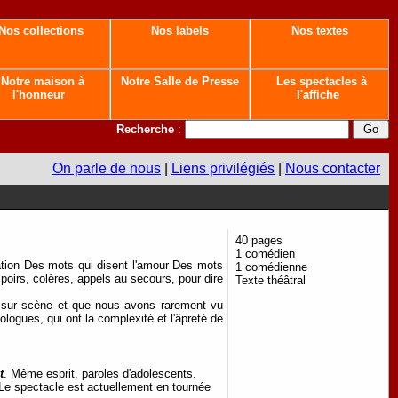
Nos collections
Nos labels
Nos textes
Notre maison à
Notre Salle de Presse
Les spectacles à
l'honneur
l'affiche
Recherche
:
On parle de nous
|
Liens privilégiés
|
Nous contacter
40 pages
1 comédien
tation Des mots qui disent l'amour Des mots
1 comédienne
poirs, colères, appels au secours, pour dire
Texte théâtral
é sur scène et que nous avons rarement vu
logues, qui ont la complexité et l'âpreté de
t
. Même esprit, paroles d'adolescents.
 Le spectacle est actuellement en tournée