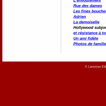
L'envoûtement
Rue des dames
Les fines bouche
Adrien
La demoiselle
Hollywood subjon
et résistance à t
Un ami fidèle
Photos de famill
© Lansman Edit