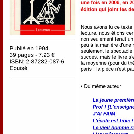
une fois en 2006, en 2
édition qui joint les d
Nous avons lu ce texte d
lecture, nous étions cer
non seulement ferait un
peu à la manière d'une 
Publié en 1994
seulement le spectacle 
39 pages - 7.93 €
succès, mais le livre s
ISBN: 2-87282-087-6
la moyenne (pour du th
Epuisé
paris : la pièce n'est pa
• Du même auteur
La jeune premièr
Prof ! [L'enseign
J'AI FAIM
L'école est finie !
Le vieil homme r