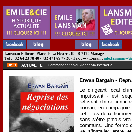
Lansman Editeur - Place de La Hestre , 19 - B-7170 Manage
Tél : +32 64 23 78 40 / +32 471 69 77 20 - Fax : --- - E-mail :
info.lansman@g
ACTUALITE
Commander nos ouvrages via Internet ?
Erwan Bargain -
Repri
Le dirigeant local d’u
impuissant - est séqu
refusent d’être licenc
bureau, en compagnie d
petit, les deux hommes
sans s’être jamais vra
communs. Une forme de
va s’installer entre 