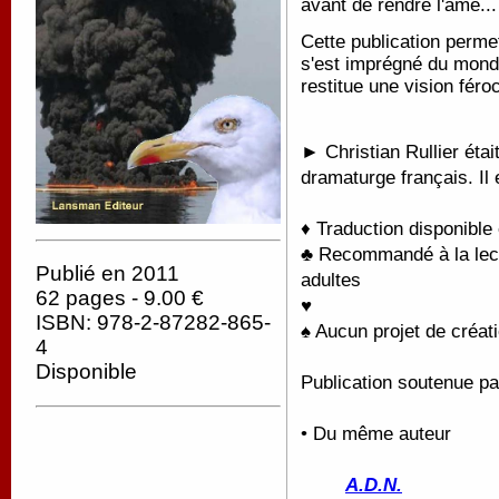
avant de rendre l'âme..
Cette publication perme
s'est imprégné du monde
restitue une vision féro
► Christian Rullier étai
dramaturge français. Il
♦ Traduction disponible
♣ Recommandé à la lectu
Publié en 2011
adultes
62 pages - 9.00 €
♥
ISBN: 978-2-87282-865-
♠ Aucun projet de créati
4
Disponible
Publication soutenue pa
• Du même auteur
A.D.N.