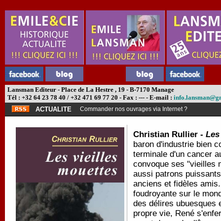
Lansman Editeur - Place de La Hestre , 19 - B-7170 Manage
Tél : +32 64 23 78 40 / +32 471 69 77 20 - Fax : --- - E-mail :
info.lansman@g
ACTUALITE
Commander nos ouvrages via Internet ?
Christian Rullier -
Les
baron d'industrie bien c
terminale d'un cancer a
convoque ses "vieilles 
aussi patrons puissants
anciens et fidèles amis
foudroyante sur le mond
des délires ubuesques e
propre vie, René s'enf