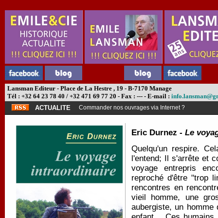
Lansman Editeur - Place de La Hestre , 19 - B-7170 Manage
Tél : +32 64 23 78 40 / +32 471 69 77 20 - Fax : --- - E-mail :
info.lansman@g
ACTUALITE
Commander nos ouvrages via Internet ?
Eric Durnez -
Le voyag
Quelqu'un respire. Cel
l'entend; Il s'arrête e
voyage entrepris enc
reproché d'être "trop 
rencontres en rencontr
vieil homme, une gros
aubergiste, un homme q
enfant… Ces humains, 