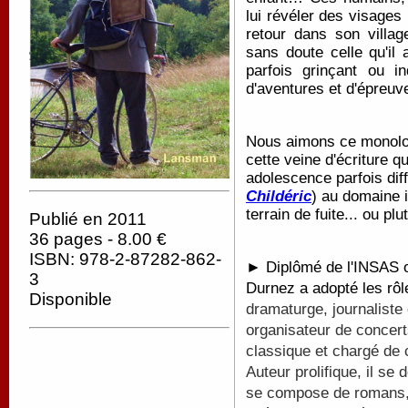
lui révéler des visages
retour dans son villag
sans doute celle qu'il
parfois grinçant ou i
d'aventures et d'épreuv
Nous aimons ce monologu
cette veine d'écriture qu
adolescence parfois diff
Childéric
) au domaine 
terrain de fuite... ou plu
Publié en 2011
36 pages - 8.00 €
ISBN: 978-2-87282-862-
► Diplômé de l'INSAS où
3
Durnez a adopté les rô
Disponible
dramaturge, journaliste 
organisateur de concert
classique et chargé de
Auteur prolifique, il s
se compose de romans, 