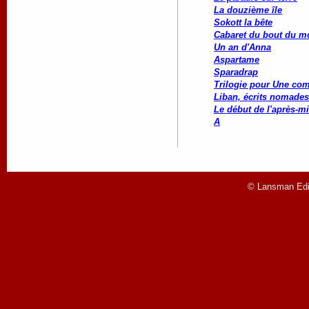
La douzième île
Sokott la bête
Cabaret du bout du 
Un an d'Anna
Aspartame
Sparadrap
Trilogie pour Une co
Liban, écrits nomades
Le début de l'après-mi
A
© Lansman Edit