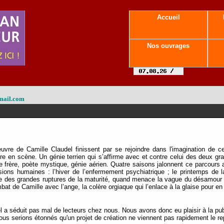
Accueil
Nos ouvrages
mail.com
oeuvre de Camille Claudel finissent par se rejoindre dans l'imagination de 
re en scène. Un génie terrien qui s’affirme avec et contre celui des deux g
e frère, poète mystique, génie aérien. Quatre saisons jalonnent ce parcours a
ons humaines : l’hiver de l’enfermement psychiatrique ; le printemps de l
 des grandes ruptures de la maturité, quand menace la vague du désamour et 
bat de Camille avec l’ange, la colère orgiaque qui l’enlace à la glaise pour en 
l a séduit pas mal de lecteurs chez nous. Nous avons donc eu plaisir à la publ
us serions étonnés qu'un projet de création ne viennent pas rapidement le repo