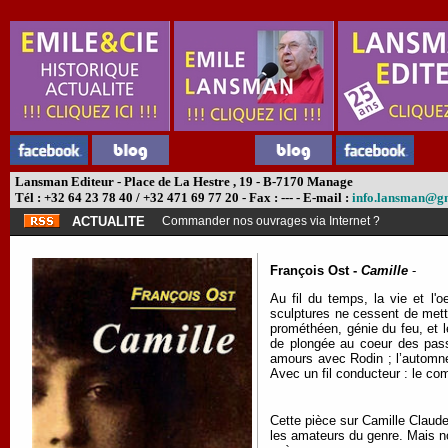
Lansman Editeur - Place de La Hestre , 19 - B-7170 Manage
Tél : +32 64 23 78 40 / +32 471 69 77 20 - Fax : --- - E-mail :
info.lansman@g
ACTUALITE
Commander nos ouvrages via Internet ?
François Ost -
Camille
-
Au fil du temps, la vie et l'
sculptures ne cessent de mett
prométhéen, génie du feu, et l
de plongée au coeur des passi
amours avec Rodin ; l’automne
Avec un fil conducteur : le com
Cette pièce sur Camille Claude
les amateurs du genre. Mais no