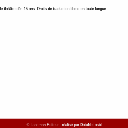
 le théâtre dès 15 ans. Droits de traduction libres en toute langue.
© Lansman Editeur - réalisé par
D
ata
N
et asbl