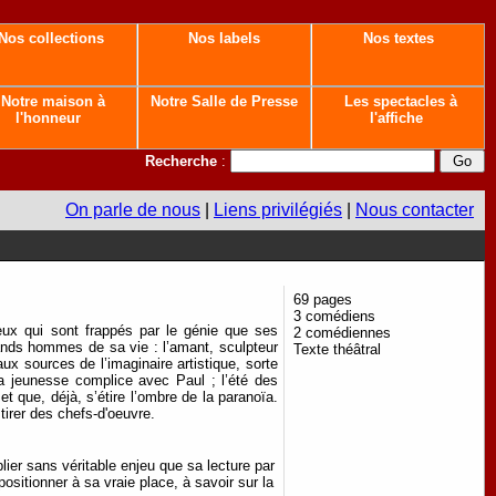
Nos collections
Nos labels
Nos textes
Notre maison à
Notre Salle de Presse
Les spectacles à
l'honneur
l'affiche
Recherche
:
On parle de nous
|
Liens privilégiés
|
Nous contacter
69 pages
3 comédiens
ceux qui sont frappés par le génie que ses
2 comédiennes
rands hommes de sa vie : l’amant, sculpteur
Texte théâtral
ux sources de l’imaginaire artistique, sorte
a jeunesse complice avec Paul ; l’été des
que, déjà, s’étire l’ombre de la paranoïa.
tirer des chefs-d'oeuvre.
ier sans véritable enjeu que sa lecture par
sitionner à sa vraie place, à savoir sur la