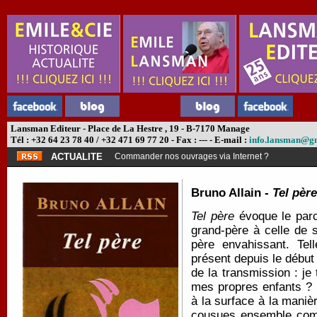
Lansman Editeur - Place de La Hestre , 19 - B-7170 Manage
Tél : +32 64 23 78 40 / +32 471 69 77 20 - Fax : --- - E-mail :
info.lansman@g
ACTUALITE
Commander nos ouvrages via Internet ?
Bruno Allain -
Tel père
Tel père
évoque le par
grand-père à celle de s
père envahissant. Tel
présent depuis le début
de la transmission : je 
mes propres enfants ? 
à la surface à la maniè
cousues ensemble comm