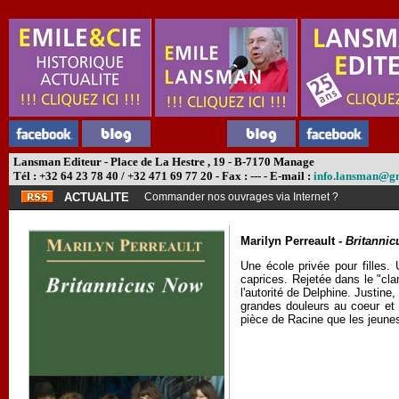
Lansman Editeur - Place de La Hestre , 19 - B-7170 Manage
Tél : +32 64 23 78 40 / +32 471 69 77 20 - Fax : --- - E-mail :
info.lansman@g
ACTUALITE
Commander nos ouvrages via Internet ?
Marilyn Perreault -
Britanni
Une école privée pour filles. 
caprices. Rejetée dans le "cla
l'autorité de Delphine. Justine
grandes douleurs au coeur et 
pièce de Racine que les jeunes