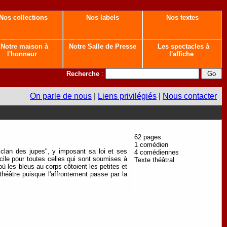
Nos collections
Nos labels
Nos textes
Notre maison à
Notre Salle de Presse
Les spectacles à
l'honneur
l'affiche
Recherche
:
On parle de nous
|
Liens privilégiés
|
Nous contacter
62 pages
1 comédien
 "clan des jupes", y imposant sa loi et ses
4 comédiennes
cile pour toutes celles qui sont soumises à
Texte théâtral
où les bleus au corps côtoient les petites et
théâtre puisque l'affrontement passe par la