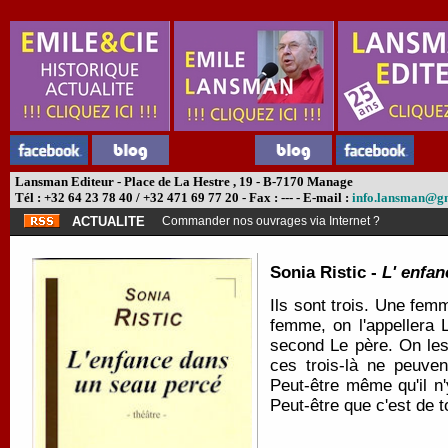
Lansman Editeur - Place de La Hestre , 19 - B-7170 Manage
Tél : +32 64 23 78 40 / +32 471 69 77 20 - Fax : --- - E-mail :
info.lansman@g
ACTUALITE
Commander nos ouvrages via Internet ?
Sonia Ristic -
L' enfa
Ils sont trois. Une fe
femme, on l'appellera 
second Le père. On les
ces trois-là ne peuven
Peut-être même qu'il n'
Peut-être que c'est de to