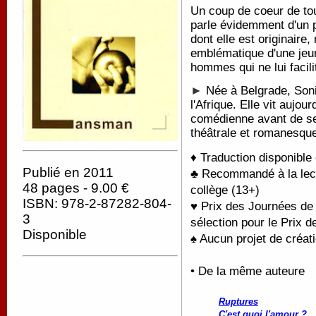
Un coup de coeur de tou
parle évidemment d'un p
dont elle est originaire,
emblématique d'une jeune
hommes qui ne lui facili
►
Née à Belgrade, Sonia
l'Afrique. Elle vit aujou
comédienne avant de se 
théâtrale et romanesqu
♦ Traduction disponible
Publié en 2011
♣ Recommandé à la lect
48 pages - 9.00 €
collège (13+)
ISBN: 978-2-87282-804-
♥ Prix des Journées de 
3
sélection pour le Prix 
Disponible
♠ Aucun projet de créati
• De la même auteure
Ruptures
C'est quoi l'amour ?