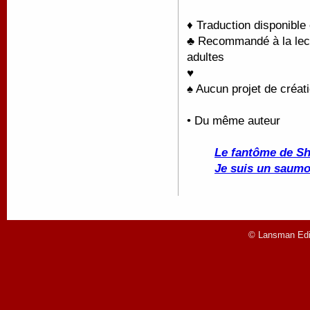
♦ Traduction disponible
♣ Recommandé à la lectu
adultes
♥
♠ Aucun projet de créati
• Du même auteur
Le fantôme de S
Je suis un saum
© Lansman Edit