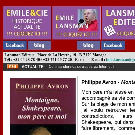
Lansman Editeur - Place de La Hestre , 19 - B-7170 Manage
Tél : +32 64 23 78 40 / +32 471 69 77 20 - Fax : --- - E-mail :
info.lansman@g
ACTUALITE
Commander nos ouvrages via Internet ?
Philippe Avron -
Monta
Mon père m'a laissé en
accompagné sa vie comm
Sur la plage de mon en
j'ai voulu retrouver 
contradictions, leu
Shakespeare, qui dan
faire librement, "comme