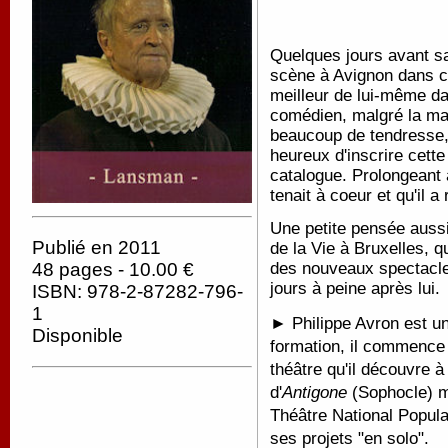
Quelques jours avant s
scène à Avignon dans ce
meilleur de lui-même da
comédien, malgré la mala
beaucoup de tendresse,
heureux d'inscrire cette
catalogue. Prolongeant a
tenait à coeur et qu'il 
Une petite pensée aussi
Publié en 2011
de la Vie à Bruxelles, q
des nouveaux spectacles
48 pages - 10.00 €
jours à peine après lui.
ISBN: 978-2-87282-796-
1
► Philippe Avron est un
Disponible
formation, il commence
théâtre qu'il découvre 
d'
Antigone
(Sophocle) m
Théâtre National Popul
ses projets "en solo".