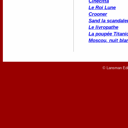
Cinecittà
Le Roi Lune
Crooner
Sand la scandale
Le livropathe
La poupée
Titani
Moscou, nuit bla
© Lansman Edit