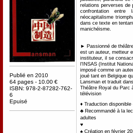
relations perverses de p
confrontation entre 
néocapitalisme triomph
dans ce texte en tentant
manichéisme.
► Passionné de théâtre 
est un auteur, metteur 
instituteur, il se consac
l'INSAS (Institut Nation
imposé comme un auteur
Publié en 2010
joué tant en Belgique qu
64 pages - 10.00 €
Lansman et traduit dans 
Théâtre Royal du Parc à
ISBN: 978-2-87282-762-
télévision
6
Epuisé
♦ Traduction disponible
♣ Recommandé à la lectu
adultes
♥
♠ Création en février 20