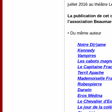
juillet 2016 au théâtre 
La publication de cet 
l'association Beaumar
• Du même auteur
Notre D(r)ame
Kennedy
Vampires
Les cabots magni
Le Capitaine Fra
Terril Apache
Mademoiselle Fr
Robespierre
Darwin
Eros Médina
Le Chevalier d'E
Le jour de la colè