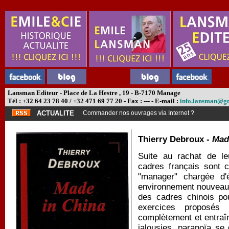
Lansman Editeur - Place de La Hestre , 19 - B-7170 Manage
Tél : +32 64 23 78 40 / +32 471 69 77 20 - Fax : --- - E-mail :
info.lansman@g
ACTUALITE
Commander nos ouvrages via Internet ?
Thierry Debroux -
Mad
Suite au rachat de le
cadres français sont 
"manager" chargée d'é
environnement nouveau. 
des cadres chinois pou
exercices proposés 
complètement et entraîn
jalousies, paranoïa se