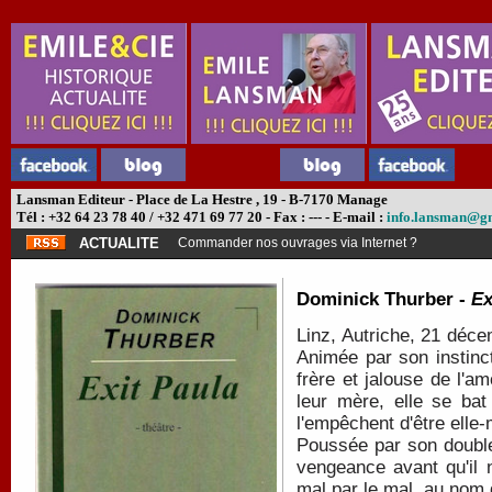
Lansman Editeur - Place de La Hestre , 19 - B-7170 Manage
Tél : +32 64 23 78 40 / +32 471 69 77 20 - Fax : --- - E-mail :
info.lansman@g
ACTUALITE
Commander nos ouvrages via Internet ?
Dominick Thurber -
Ex
Linz, Autriche, 21 déce
Animée par son instinct
frère et jalouse de l'am
leur mère, elle se bat
l'empêchent d'être elle
Poussée par son double
vengeance avant qu'il n
mal par le mal, au nom 