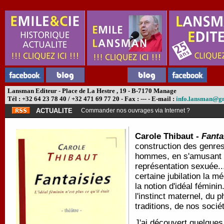
Lansman Editeur - Place de La Hestre , 19 - B-7170 Manage
Tél : +32 64 23 78 40 / +32 471 69 77 20 - Fax : --- - E-mail :
info.lansman@g
ACTUALITE
Commander nos ouvrages via Internet ?
Carole Thibaut -
Fanta
construction des genres
hommes, en s'amusant a
représentation sexuée..
certaine jubilation la 
la notion d'idéal fémini
l'instinct maternel, du
traditions, de nos socié
J'ai découvert quelques 