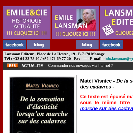
Lansman Editeur - Place de La Hestre , 19 - B-7170 Manage
Tél : +32 64 23 78 40 / +32 471 69 77 20 - Fax : --- - E-mail :
info.lansman@g
ACTUALITE
Commander nos ouvrages via Internet ?
Matéi Visniec -
De la s
des cadavres
-
Ce texte est épuisé ma
sous le même titre
marche sur des cadav