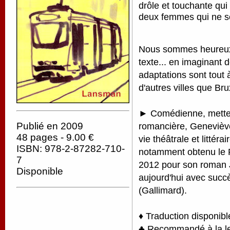
drôle et touchante qui
deux femmes qui ne se
Nous sommes heureux 
texte... en imaginant d
adaptations sont tout 
d'autres villes que Bru
► Comédienne, metteu
romancière, Geneviève
Publié en 2009
48 pages - 9.00 €
vie théâtrale et littéra
ISBN: 978-2-87282-710-
notamment obtenu le P
7
2012 pour son roman
Disponible
aujourd'hui avec succ
(Gallimard).
♦ Traduction disponibl
♣ Recommandé à la lect