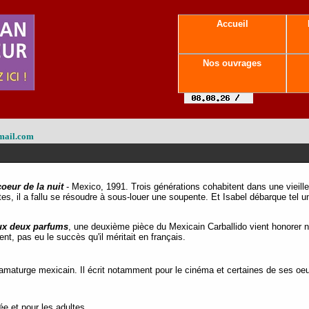
Accueil
Nos ouvrages
mail.com
coeur de la nuit
- Mexico, 1991. Trois générations cohabitent dans une vieill
ntes, il a fallu se résoudre à sous-louer une soupente. Et Isabel débarque tel u
ux deux parfums
, une deuxième pièce du Mexicain Carballido vient honorer no
nt, pas eu le succès qu'il méritait en français.
ramaturge mexicain. Il écrit notamment pour le cinéma et certaines de ses oe
e et pour les adultes