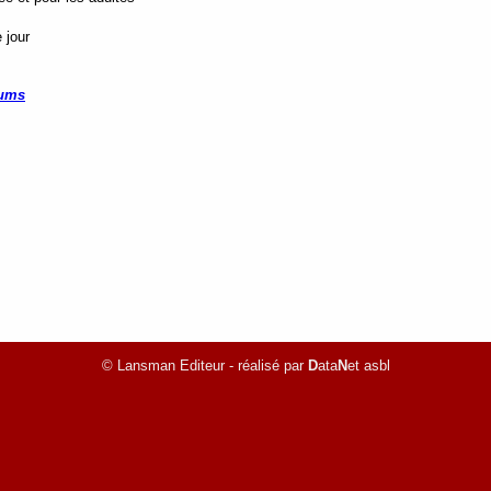
 jour
fums
© Lansman Editeur - réalisé par
D
ata
N
et asbl