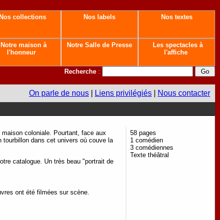
Nos collections
Nos labels
Nos textes
Notre maison à
Notre Salle de Presse
Les spectacles à
l'honneur
l'affiche
Recherche
:
On parle de nous
|
Liens privilégiés
|
Nous contacter
e maison coloniale. Pourtant, face aux
58 pages
n tourbillon dans cet univers où couve la
1 comédien
3 comédiennes
Texte théâtral
tre catalogue. Un très beau "portrait de
uvres ont été filmées sur scène.