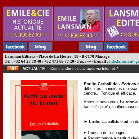
Lansman Editeur - Place de La Hestre , 19 - B-7170 Manage
Tél : +32 64 23 78 40 / +32 471 69 77 20 - Fax : --- - E-mail :
info.lansman@g
ACTUALITE
Commander nos ouvrages via Internet ?
Emilio Carballido -
Ecrit au 
difficultés financières croissa
cendre... Tonique et efficace.
Après le savoureux
La rose a
famille" qui n'a, malheureuseme
► Emilio Carballido était un d
♦ Traduite de l'espagnol
♣ Recommandé à partir du lycé