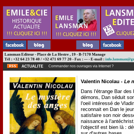
Lansman Editeur - Place de La Hestre , 19 - B-7170 Manage
Tél : +32 64 23 78 40 / +32 471 69 77 20 - Fax : --- - E-mail :
info.lansman@g
ACTUALITE
Commander nos ouvrages via Internet ?
Valentin Nicolau -
Le 
Dans l'étrange Bar des
démons, Dan séduit son
l'oeil intéressé de Vlad
reconnait en Dan le jeu
satisfaire son noir dess
naissance à l'antéchrist
l'objectif est bien là : 
sur d'autres bases.