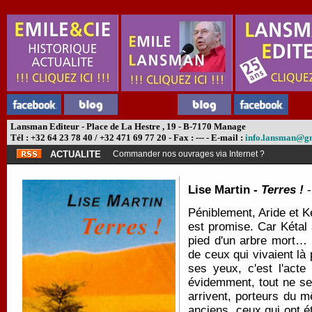
Lansman Editeur - Place de La Hestre , 19 - B-7170 Manage
Tél : +32 64 23 78 40 / +32 471 69 77 20 - Fax : --- - E-mail :
info.lansman@g
ACTUALITE
Commander nos ouvrages via Internet ?
Lise Martin -
Terres !
Péniblement, Aride et K
est promise. Car Kétal 
pied d'un arbre mort…
de ceux qui vivaient l
ses yeux, c'est l'acte
évidemment, tout ne se
arrivent, porteurs du m
anciens, ceux qui ont é