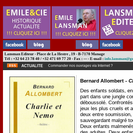
Lansman Editeur - Place de La Hestre , 19 - B-7170 Manage
Tél : +32 64 23 78 40 / +32 471 69 77 20 - Fax : --- - E-mail :
info.lansman@g
ACTUALITE
Commander nos ouvrages via Internet ?
Bernard Allombert -
C
Des enfants soldats, enc
part dans une jungle co
déboussolé. Confrontés 
jeux les plus cruels et 
deux entre soumission, 
sauvegardant malgré tou
Deux enfants malmenés, 
des adultes. Deux enfan