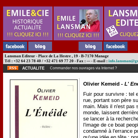
Lansman Editeur - Place de La Hestre , 19 - B-7170 Manage
Tél : +32 64 23 78 40 / +32 471 69 77 20 - Fax : --- - E-mail :
info.lansman@g
ACTUALITE
Commander nos ouvrages via Internet ?
Olivier Kemeid -
L' En
Fuir pour survivre : tel 
rue, portant son père su
main. Mais il n'est pas 
monde, laissent derrière
se lancer à la recherch
l'image de ce boat peopl
condamné à l'errance pou
qu'une idée en tête : p