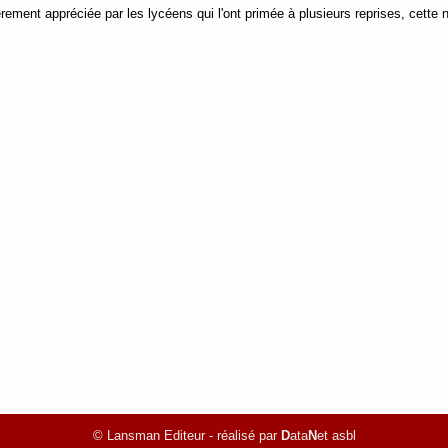
ièrement appréciée par les lycéens qui l'ont primée à plusieurs reprises, cette
© Lansman Editeur - réalisé par
D
ata
N
et asbl