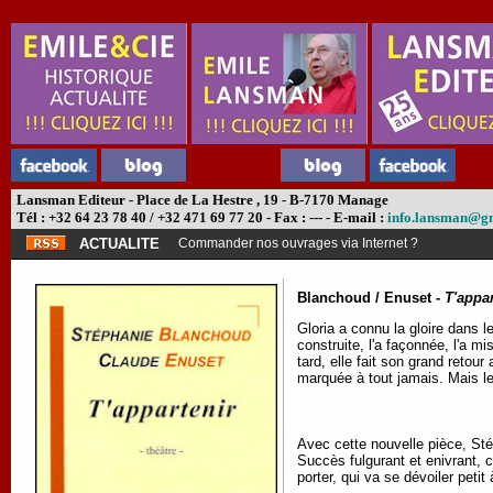
Lansman Editeur - Place de La Hestre , 19 - B-7170 Manage
Tél : +32 64 23 78 40 / +32 471 69 77 20 - Fax : --- - E-mail :
info.lansman@g
ACTUALITE
Commander nos ouvrages via Internet ?
Blanchoud / Enuset -
T'appar
Gloria a connu la gloire dans 
construite, l'a façonnée, l'a mi
tard, elle fait son grand ret
marquée à tout jamais. Mais l
Avec cette nouvelle pièce, St
Succès fulgurant et enivrant, ch
porter, qui va se dévoiler petit 