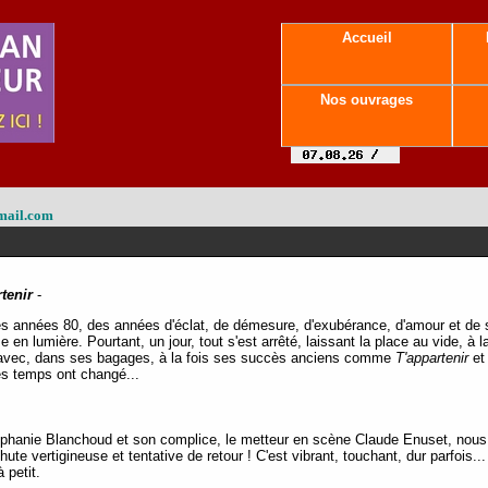
Accueil
Nos ouvrages
mail.com
tenir
-
les années 80, des années d'éclat, de démesure, d'exubérance, d'amour et de s
se en lumière. Pourtant, un jour, tout s'est arrêté, laissant la place au vide, à 
our avec, dans ses bagages, à la fois ses succès anciens comme
T'appartenir
et 
es temps ont changé...
éphanie Blanchoud et son complice, le metteur en scène Claude Enuset, nou
ute vertigineuse et tentative de retour ! C'est vibrant, touchant, dur parfois...
à petit.