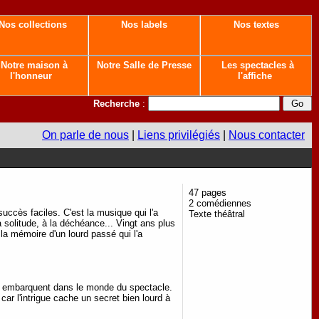
Nos collections
Nos labels
Nos textes
Notre maison à
Notre Salle de Presse
Les spectacles à
l'honneur
l'affiche
Recherche
:
On parle de nous
|
Liens privilégiés
|
Nous contacter
47 pages
2 comédiennes
uccès faciles. C'est la musique qui l'a
Texte théâtral
la solitude, à la déchéance... Vingt ans plus
la mémoire d'un lourd passé qui l'a
s embarquent dans le monde du spectacle.
 car l'intrigue cache un secret bien lourd à