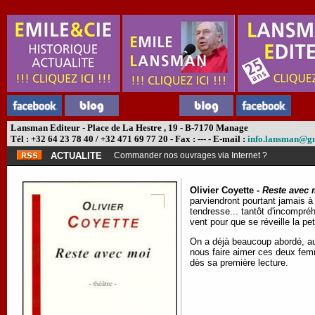
Lansman Editeur - Place de La Hestre , 19 - B-7170 Manage
Tél : +32 64 23 78 40 / +32 471 69 77 20 - Fax : --- - E-mail :
info.lansman@g
ACTUALITE
Commander nos ouvrages via Internet ?
Olivier Coyette -
Reste avec 
parviendront pourtant jamais à 
tendresse... tantôt d'incompréhe
vent pour que se réveille la 
On a déjà beaucoup abordé, au t
nous faire aimer ces deux fem
dès sa première lecture.