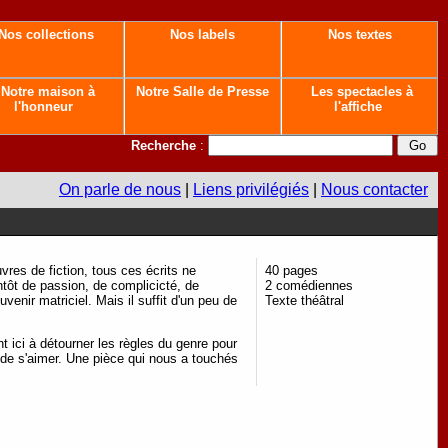
Nos collections
Nos labels
Nos textes
Notre maison à
Notre Salle de Presse
Les spectacles à
l'honneur
l'affiche
Recherche
:
On parle de nous
|
Liens privilégiés
|
Nous contacter
res de fiction, tous ces écrits ne
40 pages
antôt de passion, de complicicté, de
2 comédiennes
uvenir matriciel. Mais il suffit d'un peu de
Texte théâtral
nt ici à détourner les règles du genre pour
de s'aimer. Une pièce qui nous a touchés