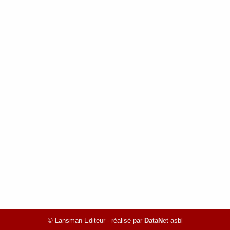
© Lansman Editeur - réalisé par
D
ata
N
et asbl