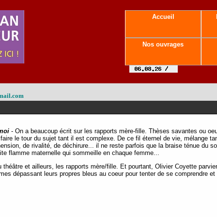
Accueil
Nos ouvrages
mail.com
moi
- On a beaucoup écrit sur les rapports mère-fille. Thèses savantes ou oeuv
faire le tour du sujet tant il est complexe. De ce fil éternel de vie, mélange t
nsion, de rivalité, de déchirure... il ne reste parfois que la braise ténue du so
petite flamme maternelle qui sommeille en chaque femme...
héâtre et ailleurs, les rapports mère/fille. Et pourtant, Olivier Coyette parvie
mes dépassant leurs propres bleus au coeur pour tenter de se comprendre et 