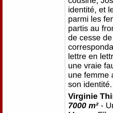
cousine, Jos
identité, et
parmi les f
partis au fro
de cesse de 
correspondan
lettre en le
une vraie f
une femme a
son identité
Virginie Thi
7000 m²
- U