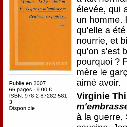
élevée, qui a
un homme. P
qu'elle a été
nourrie, et 
qu'on s'est 
pourquoi ? P
mère le garç
aimé avoir.
Publié en 2007
66 pages - 9.00 €
Virginie Thi
ISBN: 978-2-87282-581-
3
m'embrass
Disponible
à la guerre,