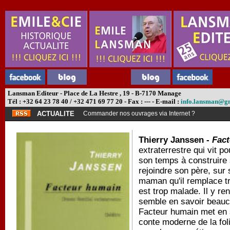
Lansman Editeur - Place de La Hestre , 19 - B-7170 Manage
Tél : +32 64 23 78 40 / +32 471 69 77 20 - Fax : --- - E-mail :
info.lansman@g
ACTUALITE
Commander nos ouvrages via Internet ?
Thierry Janssen -
Fact
extraterrestre qui vit po
son temps à construire 
rejoindre son père, sur 
maman qu'il remplace t
est trop malade. Il y re
semble en savoir beaucoup
Facteur humain met en s
conte moderne de la fol