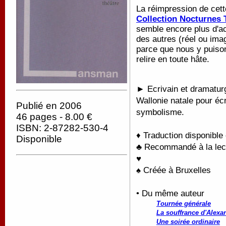
La réimpression de cett
Collection Nocturnes 
semble encore plus d'act
des autres (réel ou ima
parce que nous y puison
relire en toute hâte.
► Ecrivain et dramaturg
Wallonie natale pour écr
Publié en 2006
symbolisme.
46 pages - 8.00 €
ISBN: 2-87282-530-4
♦ Traduction disponible
Disponible
♣ Recommandé à la lectu
♥
♠ Créée à Bruxelles
• Du même auteur
Tournée générale
La souffrance d'Alexa
Une soirée ordinaire