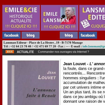
Lansman Editeur - Place de La Hestre , 19 - B-7170 Manage
Tél : +32 64 23 78 40 / +32 471 69 77 20 - Fax : --- - E-mail :
info.lansman@g
ACTUALITE
Commander nos ouvrages via Internet ?
Jean Louvet -
L' annon
la foule, dans ce grand-
rencontrés... Rencontre
hommes singuliers : l'
accumulation de malheur
par cet univers intime e
Un an plus tard, ils se
dans ce jeu ambigu où la
donnant une raison de v