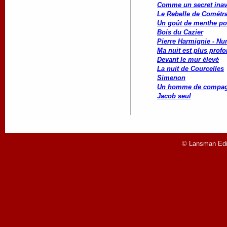
Comme un secret ina
Le Rebelle de Cométr
Un goût de menthe po
Bois du Cazier
Pierre Harmignie - Nu
Ma nuit est plus profo
Devant le mur élevé
La nuit de Courcelles
Simenon
Un homme de compag
Jacob seul
© Lansman Edit