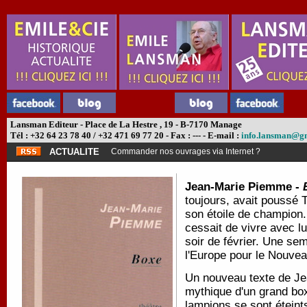
Lansman Editeur - Place de La Hestre , 19 - B-7170 Manage
Tél : +32 64 23 78 40 / +32 471 69 77 20 - Fax : --- - E-mail :
info.lansman@g
ACTUALITE
Commander nos ouvrages via Internet ?
Jean-Marie Piemme -
toujours, avait poussé To
son étoile de champion. 
cessait de vivre avec lui
soir de février. Une sem
l'Europe pour le Nouve
Un nouveau texte de Je
mythique d'un grand boxe
lampions se sont éteints