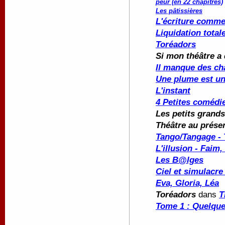
peur (en 22 chapitres)
Les pâtissières
L'écriture comme
Liquidation total
Toréadors
Si mon théâtre a 
Il manque des ch
Une plume est u
L'instant
4 Petites comédi
Les petits grand
Théâtre au prése
Tango/Tangage - 
L'illusion - Faim,
Les B@lges
Ciel et simulacr
Eva, Gloria, Léa
Toréadors
dans
T
Tome 1 : Quelque