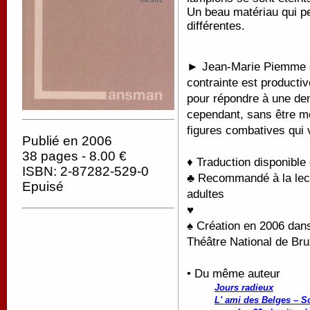
Un beau matériau qui p
différentes.
► Jean-Marie Piemme es
contrainte est productiv
pour répondre à une dema
cependant, sans être m
figures combatives qui 
Publié en 2006
38 pages - 8.00 €
♦ Traduction disponible
ISBN: 2-87282-529-0
♣ Recommandé à la lectu
Epuisé
adultes
♥
♠ Création en 2006 dans
Théâtre National de Bru
• Du même auteur
Jours radieux
L' ami des Belges – S