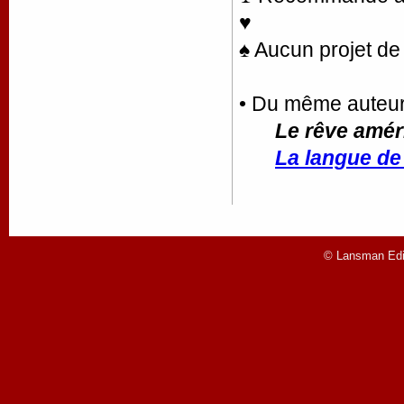
♥
♠ Aucun projet de 
• Du même auteu
Le rêve amér
La langue de
© Lansman Edit