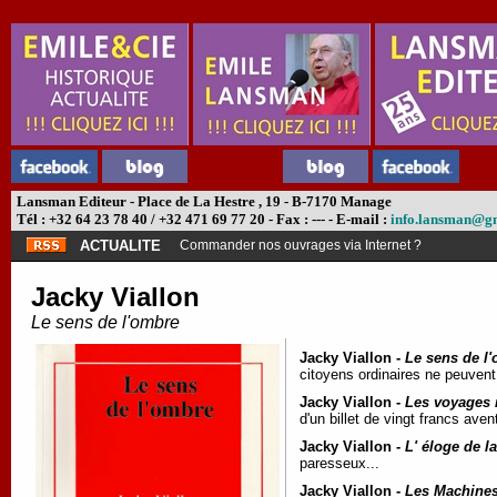
Lansman Editeur - Place de La Hestre , 19 - B-7170 Manage
Tél : +32 64 23 78 40 / +32 471 69 77 20 - Fax : --- - E-mail :
info.lansman@g
ACTUALITE
Commander nos ouvrages via Internet ?
Jacky Viallon
Le sens de l'ombre
Jacky Viallon -
Le sens de l
citoyens ordinaires ne peuvent 
Jacky Viallon -
Les voyages 
d'un billet de vingt francs avent
Jacky Viallon -
L' éloge de l
paresseux...
Jacky Viallon -
Les Machines