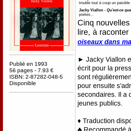
trouble tout à coup un paisible 
Jacky Viallon -
Qu'est-ce que
poètes...
Cinq nouvelles 
lire, à raconter
oiseaux dans ma
► Jacky Viallon e
Publié en 1993
écrit pour la pres
56 pages - 7.93 €
sont régulièremen
ISBN: 2-87282-048-5
Disponible
pour ensuite s'ad
secondaires. Il a
jeunes publics.
♦ Traduction disp
♣ Recommandé à la