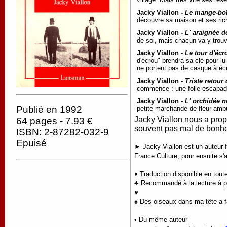
Jacky Viallon -
Le mange-boî
découvre sa maison et ses rich
Jacky Viallon -
L' araignée d
de soi, mais chacun va y trou
Jacky Viallon -
Le tour d'écr
d'écrou" prendra sa clé pour lui
ne portent pas de casque à éc
Jacky Viallon -
Triste retour
commence : une folle escapade g
Jacky Viallon -
L' orchidée n
Publié en 1992
petite marchande de fleur ambul
Jacky Viallon nous a propo
64 pages - 7.93 €
souvent pas mal de bonhe
ISBN: 2-87282-032-9
Epuisé
► Jacky Viallon est un auteur fr
France Culture, pour ensuite s'
♦ Traduction disponible en tout
♣ Recommandé à la lecture à par
♥
♠ Des oiseaux dans ma tête a fai
• Du même auteur