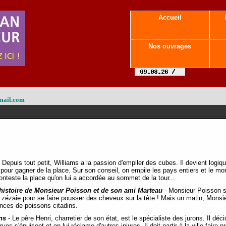
Accueil
Nos ouvrages
mail.com
 Depuis tout petit, Williams a la passion d'empiler des cubes. Il devient logiq
pour gagner de la place. Sur son conseil, on empile les pays entiers et le 
 conteste la place qu'on lui a accordée au sommet de la tour...
 histoire de Monsieur Poisson et de son ami Marteau
- Monsieur Poisson se
 zézaie pour se faire pousser des cheveux sur la tête ! Mais un matin, Mons
ences de poissons citadins.
ns
- Le père Henri, charretier de son état, est le spécialiste des jurons. Il déc
rves s'épuisent et on lui réclame d'autres injures. Il doit partir à la ville faire