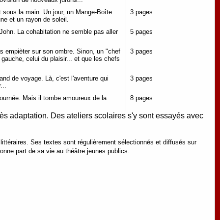
t sous la main. Un jour, un Mange-Boîte
3 pages
ne et un rayon de soleil.
e John. La cohabitation ne semble pas aller
5 pages
s empièter sur son ombre. Sinon, un "chef
3 pages
 gauche, celui du plaisir... et que les chefs
hand de voyage. Là, c'est l'aventure qui
3 pages
...
a journée. Mais il tombe amoureux de la
8 pages
rès adaptation. Des ateliers scolaires s'y sont essayés avec
littéraires. Ses textes sont régulièrement sélectionnés et diffusés sur
onne part de sa vie au théâtre jeunes publics.