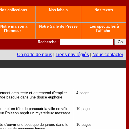
Nos collections
Nos labels
Nos textes
Notre maison à
Notre Salle de Presse
Les spectacles à
l'honneur
l'affiche
Recherche
:
On parle de nous
|
Liens privilégiés
|
Nous contacter
uement architecte et entreprend d'empiler
4 pages
monde bascule dans une douce euphorie
 met en tête de parcourir la ville en vélo
10 pages
ieur Poisson reçoit un mystérieux message
ide d'ouvrir une boutique de jurons dans le
10 pages
 provision de nouveaux jurons...