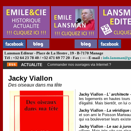
Lansman Editeur - Place de La Hestre , 19 - B-7170 Manage
Tél : +32 64 23 78 40 / +32 471 69 77 20 - Fax : --- - E-mail :
info.lansman@g
ACTUALITE
Commander nos ouvrages via Internet ?
Jacky Viallon
Des oiseaux dans ma tête
Jacky Viallon -
L' architecte
-
les logements en hautes tours 
d'égalité. Mais bientôt, on lui
Jacky Viallon -
La véridique
et son ami le Poisson Marteau
qui va bouleverser leurs exist
Jacky Viallon -
Le sac à juro
village. Mais très vite ses rése