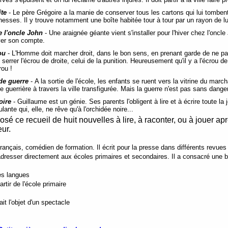
te
- Le père Grégoire a la manie de conserver tous les cartons qui lui tomben
esses. Il y trouve notamment une boîte habitée tour à tour par un rayon de lu
e l'oncle John
- Une araignée géante vient s'installer pour l'hiver chez l'oncl
ver son compte.
ou
- L'Homme doit marcher droit, dans le bon sens, en prenant garde de ne pa
 serrer l'écrou de droite, celui de la punition. Heureusement qu'il y a l'écrou de
rou !
 de guerre
- A la sortie de l'école, les enfants se ruent vers la vitrine du marc
uerrière à travers la ville transfigurée. Mais la guerre n'est pas sans danger
oire
- Guillaume est un génie. Ses parents l'obligent à lire et à écrire toute l
ante qui, elle, ne rêve qu'à l'orchidée noire...
sé ce recueil de huit nouvelles à lire, à raconter, ou à jouer ap
ur.
ançais, comédien de formation. Il écrit pour la presse dans différents revues 
adresser directement aux écoles primaires et secondaires. Il a consacré une b
es langues
tir de l'école primaire
t l'objet d'un spectacle