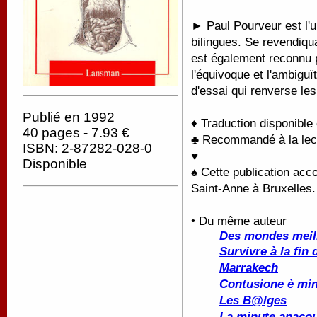
► Paul Pourveur est l'
bilingues. Se revendiqu
est également reconnu p
l'équivoque et l'ambigu
d'essai qui renverse le
Publié en 1992
♦ Traduction disponible
40 pages - 7.93 €
♣ Recommandé à la lectu
ISBN: 2-87282-028-0
♥
Disponible
♠ Cette publication acco
Saint-Anne à Bruxelles.
• Du même auteur
Des mondes meill
Survivre à la fin
Marrakech
Contusione è mi
Les B@lges
La minute anaco