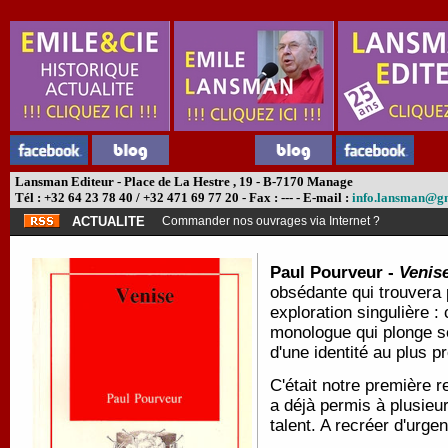
Lansman Editeur - Place de La Hestre , 19 - B-7170 Manage
Tél : +32 64 23 78 40 / +32 471 69 77 20 - Fax : --- - E-mail :
info.lansman@g
ACTUALITE
Commander nos ouvrages via Internet ?
Paul Pourveur -
Venis
obsédante qui trouvera 
exploration singulière :
monologue qui plonge s
d'une identité au plus p
C'était notre première
a déjà permis à plusieu
talent. A recréer d'urgen