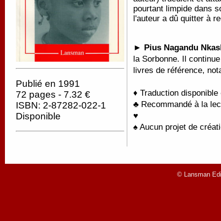
pourtant limpide dans s
l'auteur a dû quitter à r
►
Pius Nagandu Nka
la Sorbonne. Il continue
livres de référence, n
Publié en 1991
♦ Traduction disponible
72 pages - 7.32 €
♣ Recommandé à la lectu
ISBN: 2-87282-022-1
♥
Disponible
♠ Aucun projet de créati
© Lansman Edit