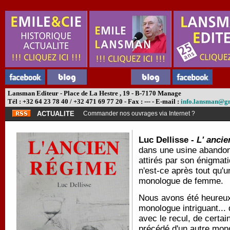
Lansman Editeur - Place de La Hestre , 19 - B-7170 Manage
Tél : +32 64 23 78 40 / +32 471 69 77 20 - Fax : --- - E-mail :
info.lansman@g
ACTUALITE
Commander nos ouvrages via Internet ?
Luc Dellisse -
L' anci
dans une usine abandonn
attirés par son énigmat
n'est-ce après tout qu'u
monologue de femme.
Nous avons été heureux
monologue intriguant...
avec le recul, de certa
précédé d'un autre mon