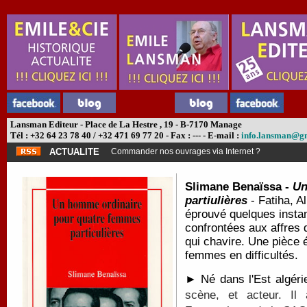
Lansman Editeur - Place de La Hestre , 19 - B-7170 Manage
Tél : +32 64 23 78 40 / +32 471 69 77 20 - Fax : --- - E-mail :
info.lansman@g
ACTUALITE
Commander nos ouvrages via Internet ?
Slimane Benaïssa -
Un
partiulières
- Fatiha, A
éprouvé quelques instan
confrontées aux affres d
qui chavire. Une pièce 
femmes en difficultés.
► Né dans l'Est algéri
scène, et acteur.
Il