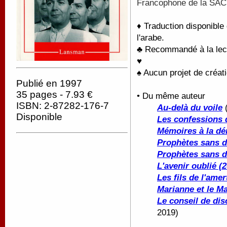
Francophone de la SAC
♦ Traduction disponible
l'arabe.
♣ Recommandé à la lectu
♥
♠ Aucun projet de créati
Publié en 1997
35 pages - 7.93 €
• Du même auteur
ISBN: 2-87282-176-7
Au-delà du voile
(
Disponible
Les confessions 
Mémoires à la dé
Prophètes sans d
Prophètes sans d
L'avenir oublié (
Les fils de l'ame
Marianne et le M
Le conseil de dis
2019)