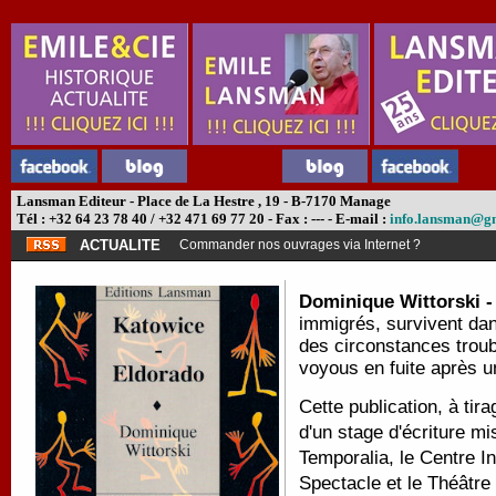
Lansman Editeur - Place de La Hestre , 19 - B-7170 Manage
Tél : +32 64 23 78 40 / +32 471 69 77 20 - Fax : --- - E-mail :
info.lansman@g
ACTUALITE
Commander nos ouvrages via Internet ?
Dominique Wittorski 
immigrés, survivent dan
des circonstances troub
voyous en fuite après
Cette publication, à tira
d'un stage d'écriture mi
Temporalia, le Centre I
Spectacle et le Théâtre 