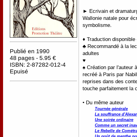
►
Ecrivain et dramatur
Wallonie natale pour écr
symbolisme.
♦ Traduction disponible
♣ Recommandé à la lectu
Publié en 1990
adultes
48 pages - 5.95 €
♥
ISBN: 2-87282-012-4
♠
Création par l'auteur
Epuisé
recréé à Paris par Nabil
reprises dans des conte
touche parfaitement la ci
• Du même auteur
Tournée générale
La souffrance d'Alexa
Une soirée ordinaire
Comme un secret ina
Le Rebelle de Cométr
Un goût de menthe po