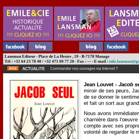
Lansman Editeur - Place de La Hestre , 19 - B-7170 Manage
Tél : +32 64 23 78 40 / +32 471 69 77 20 - Fax : --- - E-mail :
info.lansman@g
ACTUALITE
Commander nos ouvrages via Internet ?
Jean Louvet -
Jacob s
miroir de ses peurs, Jac
de se donner le sentim
et fait un sort aux gran
Nous avons immédiatem
charnière dans l'oeuvre
compte avec ses propres
volonté de regarder le