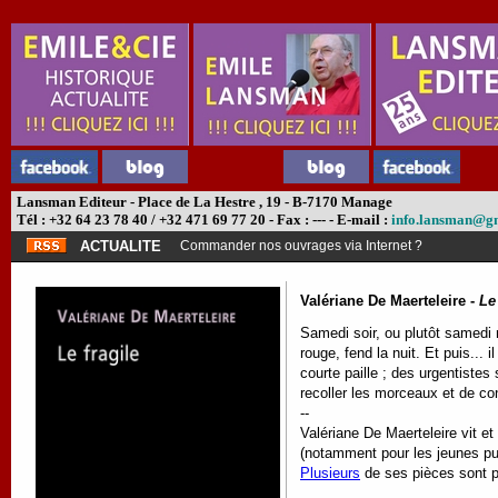
Lansman Editeur - Place de La Hestre , 19 - B-7170 Manage
Tél : +32 64 23 78 40 / +32 471 69 77 20 - Fax : --- - E-mail :
info.lansman@g
ACTUALITE
Commander nos ouvrages via Internet ?
Valériane De Maerteleire -
Le
Samedi soir, ou plutôt samedi nu
rouge, fend la nuit. Et puis... 
courte paille ; des urgentistes 
recoller les morceaux et de co
--
Valériane De Maerteleire vit et
(notamment pour les jeunes pub
Plusieurs
de ses pièces sont 