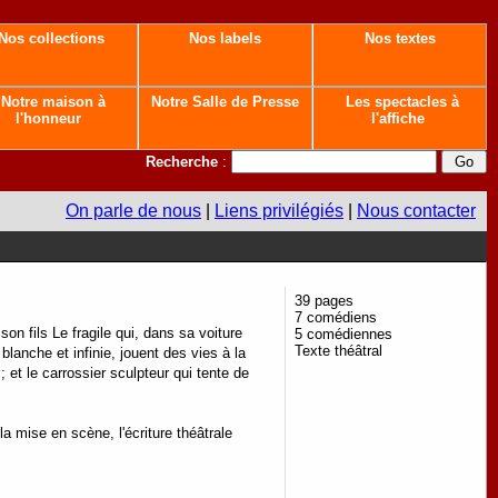
Nos collections
Nos labels
Nos textes
Notre maison à
Notre Salle de Presse
Les spectacles à
l'honneur
l'affiche
Recherche
:
On parle de nous
|
Liens privilégiés
|
Nous contacter
39 pages
7 comédiens
 son fils Le fragile qui, dans sa voiture
5 comédiennes
Texte théâtral
 blanche et infinie, jouent des vies à la
; et le carrossier sculpteur qui tente de
a mise en scène, l'écriture théâtrale