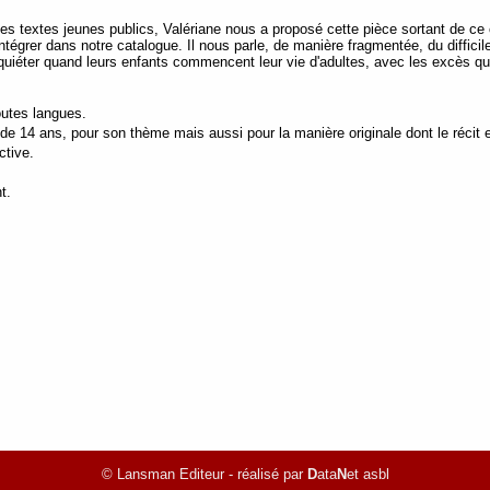
s textes jeunes publics, Valériane nous a proposé cette pièce sortant de ce c
égrer dans notre catalogue. Il nous parle, de manière fragmentée, du difficile 
quiéter quand leurs enfants commencent leur vie d'adultes, avec les excès qu
outes langues.
r de 14 ans, pour son thème mais aussi pour la manière originale dont le récit 
ctive.
t.
© Lansman Editeur - réalisé par
D
ata
N
et asbl