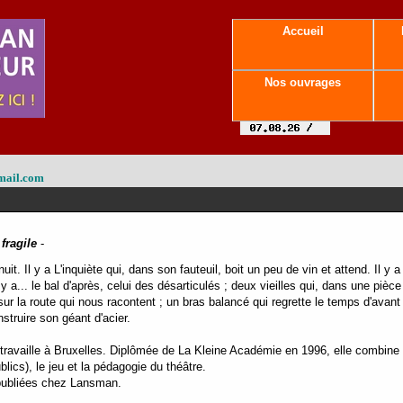
Accueil
Nos ouvrages
mail.com
 fragile
-
it. Il y a L'inquiète qui, dans son fauteuil, boit un peu de vin et attend. Il y a
il y a... le bal d'après, celui des désarticulés ; deux vieilles qui, dans une pièce
sur la route qui nous racontent ; un bras balancé qui regrette le temps d'avant 
nstruire son géant d'acier.
 travaille à Bruxelles. Diplômée de La Kleine Académie en 1996, elle combine l
lics), le jeu et la pédagogie du théâtre.
publiées chez Lansman.