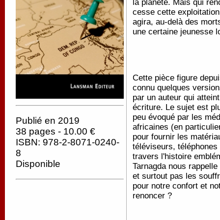
la planète. Mais qui ren
cesse cette exploitatio
agira, au-delà des mor
une certaine jeunesse l
Cette pièce figure depu
connu quelques versions
par un auteur qui attein
écriture.
Le sujet est pl
peu évoqué par les médi
Publié en 2019
africaines (en particul
38 pages - 10.00 €
pour fournir les matéri
ISBN: 978-2-8071-0240-
téléviseurs, téléphones
8
travers l'histoire embl
Disponible
Tarnagda nous rappelle a
et surtout pas les souf
pour notre confort et no
renoncer ?