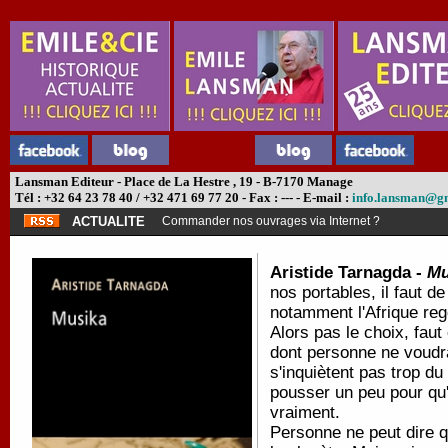
Lansman Editeur - Place de La Hestre , 19 - B-7170 Manage
Tél : +32 64 23 78 40 / +32 471 69 77 20 - Fax : --- - E-mail :
info.lansman@g
ACTUALITE
Commander nos ouvrages via Internet ?
Aristide Tarnagda -
Mu
nos portables, il faut d
notamment l'Afrique rego
Alors pas le choix, fau
dont personne ne voudrai
s'inquiètent pas trop du 
pousser un peu pour qu'i
vraiment.
Personne ne peut dire qu