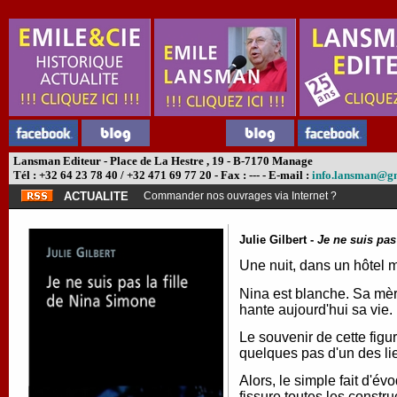
Lansman Editeur - Place de La Hestre , 19 - B-7170 Manage
Tél : +32 64 23 78 40 / +32 471 69 77 20 - Fax : --- - E-mail :
info.lansman@g
ACTUALITE
Commander nos ouvrages via Internet ?
Julie Gilbert -
Je ne suis pas
Une nuit, dans un hôtel m
Nina est blanche. Sa mèr
hante aujourd'hui sa vie
Le souvenir de cette figur
quelques pas d'un des li
Alors, le simple fait d'é
fissure toutes les constr