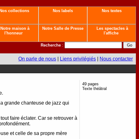
Nos collections
Nos labels
Nos textes
Notre maison à
Notre Salle de Presse
Les spectacles à
l'honneur
l'affiche
Recherche
:
On parle de nous
|
Liens privilégiés
|
Nous contacter
49 pages
Texte théâtral
e.
la grande chanteuse de jazz qui
out faire éclater. Car se retrouver à
 profondément.
teuse et celle de sa propre mère