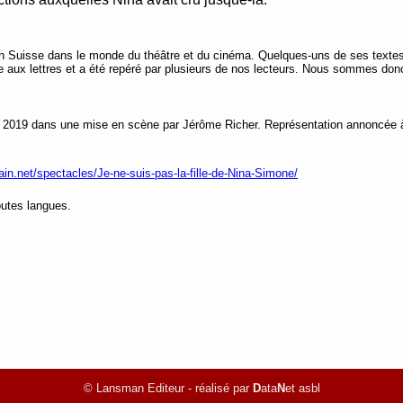
en Suisse dans le monde du théâtre et du cinéma. Quelques-uns de ses textes 
te aux lettres et a été repéré par plusieurs de nos lecteurs. Nous sommes donc
 2019 dans une mise en scène par Jérôme Richer. Représentation annoncée à P
in.net/spectacles/Je-ne-suis-pas-la-fille-de-Nina-Simone/
outes langues.
© Lansman Editeur - réalisé par
D
ata
N
et asbl