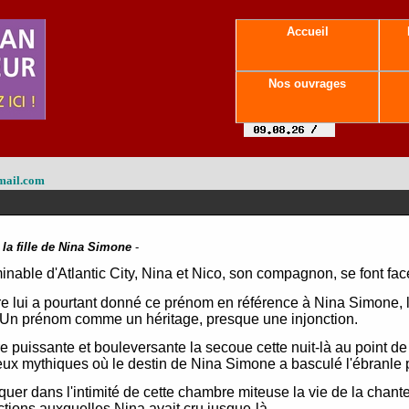
Accueil
Nos ouvrages
mail.com
 la fille de Nina Simone
-
inable d'Atlantic City, Nina et Nico, son compagnon, se font fac
e lui a pourtant donné ce prénom en référence à Nina Simone, 
. Un prénom comme un héritage, presque une injonction.
e puissante et bouleversante la secoue cette nuit-là au point de t
eux mythiques où le destin de Nina Simone a basculé l'ébranle
voquer dans l'intimité de cette chambre miteuse la vie de la chan
uctions auxquelles Nina avait cru jusque-là.