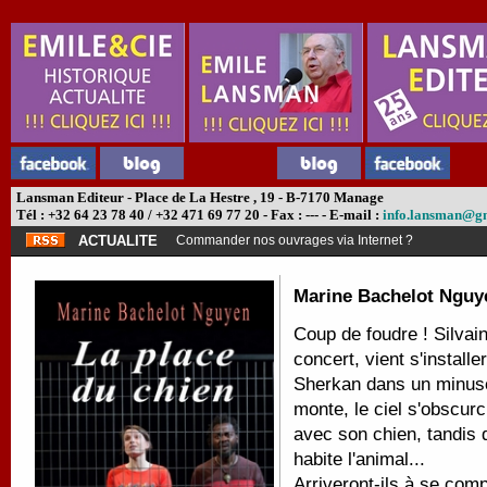
Lansman Editeur - Place de La Hestre , 19 - B-7170 Manage
Tél : +32 64 23 78 40 / +32 471 69 77 20 - Fax : --- - E-mail :
info.lansman@g
ACTUALITE
Commander nos ouvrages via Internet ?
Marine Bachelot Nguy
Coup de foudre ! Silvai
concert, vient s'install
Sherkan dans un minuscu
monte, le ciel s'obscurc
avec son chien, tandis 
habite l'animal...
Arriveront-ils à se com