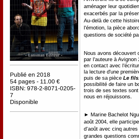
aménager leur quotidien
exacerbés par la prése
Au-delà de cette histoire
l'émotion, la pièce abo
questions de société par
Nous avons découvert c
par l'auteure à Avignon 
en contact avec l'écrit
la lecture d'une premiè
Publié en 2018
puis de sa pièce
Le fils
54 pages - 11.00 €
possibilité de faire un
ISBN: 978-2-8071-0205-
trois de ses textes son
7
nous en réjouissons.
Disponible
► Marine Bachelot Nguy
août 2004, elle partici
d’août avec cinq autres 
grandes questions comme